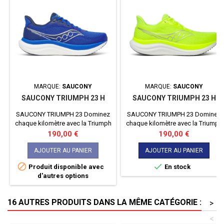
MARQUE:
SAUCONY
MARQUE:
SAUCONY
SAUCONY TRIUMPH 23 H
SAUCONY TRIUMPH 23 H
SAUCONY TRIUMPH 23 Dominez
SAUCONY TRIUMPH 23 Dominez
chaque kilomètre avec la Triumph
chaque kilomètre avec la Triumph
23 de Saucony. Conçue pour les
23 de Saucony. Conçue pour les
Prix
Prix
190,00 €
190,00 €
coureurs exigeants, cette
coureurs exigeants, cette
chaussure allie un amorti
chaussure allie un amorti
AJOUTER AU PANIER
AJOUTER AU PANIER
exceptionnel et une réactivité
exceptionnel et une réactivité


Produit disponible avec
En stock
sans pareil. Laissez-vous porter
sans pareil. Laissez-vous porter
d'autres options
par un confort incomparable et
par un confort incomparable et
une performance inégalée à
une performance inégalée à
chaque foulée.
chaque foulée.
16 AUTRES PRODUITS DANS LA MÊME CATÉGORIE :
>
<