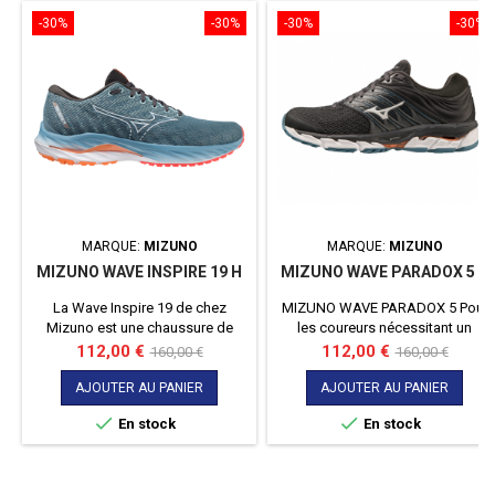
-30%
-30%
-30%
-30%
MARQUE:
MIZUNO
MARQUE:
MIZUNO
MIZUNO WAVE INSPIRE 19 H
MIZUNO WAVE PARADOX 5 H
La Wave Inspire 19 de chez
MIZUNO WAVE PARADOX 5 Pour
Mizuno est une chaussure de
les coureurs nécessitant un
course polyvalente pour coureur
maximum de soutien, de
Prix
Prix
Prix
Prix
112,00 €
112,00 €
160,00 €
160,00 €
pronateur. La chaussure à
dynamisme et de confort.
de
de
davantage d'amorti que sa
Convient également aux athlètes
AJOUTER AU PANIER
AJOUTER AU PANIER
base
base
précédente version et a reçu une
de plus de 80 kg.


En stock
En stock
nouvelle forme de la célèbre
Wave Plate.