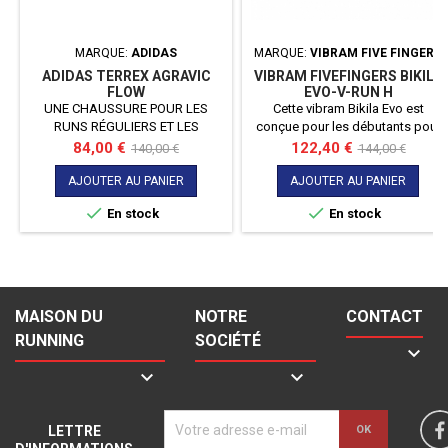
MARQUE:
ADIDAS
MARQUE:
VIBRAM FIVE FINGERS
ADIDAS TERREX AGRAVIC
VIBRAM FIVEFINGERS BIKILA
FLOW
EVO-V-RUN H
UNE CHAUSSURE POUR LES
Cette vibram Bikila Evo est
RUNS RÉGULIERS ET LES
conçue pour les débutants pour
LONGUES DISTANCES SUR LE
s'habituer et effectuer une
Prix
Prix
Prix
Prix
84,00 €
122,40 €
140,00 €
144,00 €
BITUME OU LE TRAIL. Trouve ton
transition avec une chaussure
de
de
rythme avec cette chaussure de
légèrement plus tolérante. Poids
AJOUTER AU PANIER
AJOUTER AU PANIER
base
base
trail. Conçue pour garantir une
de 145g pour un 45


En stock
En stock
foulée souple sur tout type de
surface, elle présente un design
polyvalent pour les runs sur
bitume ou sentier. La semelle
intermédiaire Boost assure un
retour d'énergie infini. Le design...
MAISON DU
NOTRE
CONTACT
RUNNING
SOCIÉTÉ



LETTRE