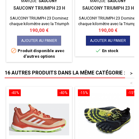
MARQUE:
SAUCONY
MARQUE:
SAUCONY
SAUCONY TRIUMPH 23 H
SAUCONY TRIUMPH 23 H
SAUCONY TRIUMPH 23 Dominez
SAUCONY TRIUMPH 23 Dominez
chaque kilomètre avec la Triumph
chaque kilomètre avec la Triumph
23 de Saucony. Conçue pour les
23 de Saucony. Conçue pour les
Prix
Prix
190,00 €
190,00 €
coureurs exigeants, cette
coureurs exigeants, cette
chaussure allie un amorti
chaussure allie un amorti
AJOUTER AU PANIER
AJOUTER AU PANIER
exceptionnel et une réactivité
exceptionnel et une réactivité


Produit disponible avec
En stock
sans pareil. Laissez-vous porter
sans pareil. Laissez-vous porter
d'autres options
par un confort incomparable et
par un confort incomparable et
une performance inégalée à
une performance inégalée à
chaque foulée.
chaque foulée.
16 AUTRES PRODUITS DANS LA MÊME CATÉGORIE :
>
<
-40%
-40%
-15%
-15%