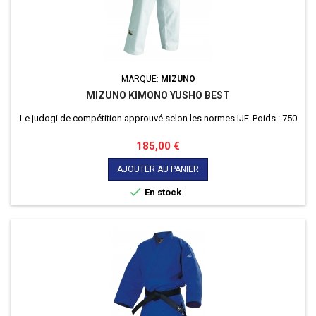
MARQUE:
MIZUNO
MIZUNO KIMONO YUSHO BEST
Le judogi de compétition approuvé selon les normes IJF. Poids : 750
Prix
185,00 €
AJOUTER AU PANIER

En stock