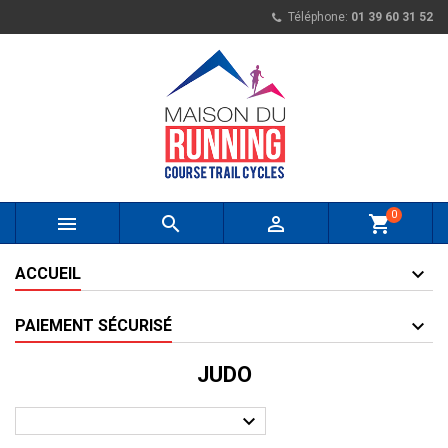
Téléphone:
01 39 60 31 52
0



shopping_cart
ACCUEIL
PAIEMENT SÉCURISÉ
JUDO
