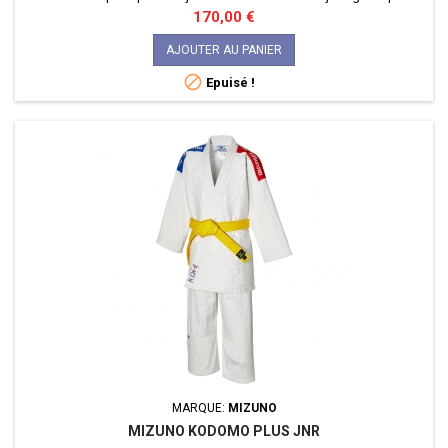
de qualité supérieure homologué pour les compétitions
Prix
170,00 €
internationales.
AJOUTER AU PANIER

Epuisé !
MARQUE:
MIZUNO
MIZUNO KODOMO PLUS JNR