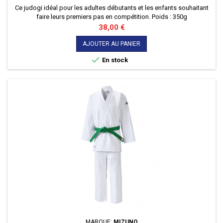
Ce judogi idéal pour les adultes débutants et les enfants souhaitant
faire leurs premiers pas en compétition. Poids : 350g
Prix
38,00 €
AJOUTER AU PANIER

En stock
MARQUE:
MIZUNO