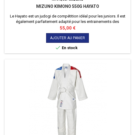
MIZUNO KIMONO 550G HAYATO
Le Hayato est un judogi de compétition idéal pour les juniors. Il est
également parfaitement adapté pour les entrainements des
adultes. C'est un kimono de judo confortable conçu pour les judokas
Prix
55,00 €
à la recherche de qualité et de souplesse.
AJOUTER AU PANIER

En stock