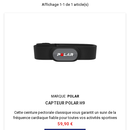
Affichage 1-1 de 1 article(s)
MARQUE:
POLAR
CAPTEUR POLAR H9
Cette ceinture pectorale classique vous garantit un suivi de la
fréquence cardiaque fiable pour toutes vos activités sportives
quotidiennes. Vous pouvez la connecter à votre application favorite,
Prix
59,90 €
votre montre de sport, vos équipements sportifs et votre compteur