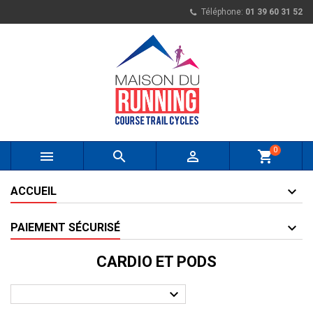
Téléphone:
01 39 60 31 52
0



shopping_cart
ACCUEIL
PAIEMENT SÉCURISÉ
CARDIO ET PODS
