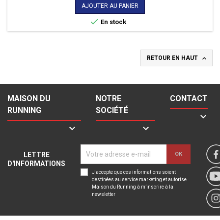
vélo.
AJOUTER AU PANIER

En stock

RETOUR EN HAUT
MAISON DU
NOTRE
CONTACT
RUNNING
SOCIÉTÉ



LETTRE
D'INFORMATIONS
J'accepte que ces informations soient
destinées au service marketing et autorise
Maison du Running à m’inscrire à la
newsletter