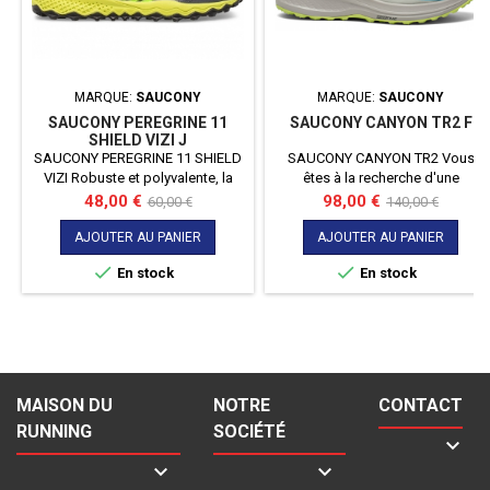
MARQUE:
SAUCONY
MARQUE:
SAUCONY
SAUCONY PEREGRINE 11
SAUCONY CANYON TR2 F
SHIELD VIZI J
SAUCONY PEREGRINE 11 SHIELD
SAUCONY CANYON TR2 Vous
VIZI Robuste et polyvalente, la
êtes à la recherche d'une
Peregrine Shield 11 de Saucony
chaussure qui puisse vous
Prix
Prix
Prix
Prix
48,00 €
98,00 €
60,00 €
140,00 €
est une basket polyvalente.
accompagner autant sur la route
de
de
Imperméable, elle saura
que pour du trail ? Alors voici la
AJOUTER AU PANIER
AJOUTER AU PANIER
base
base
accompagner votre enfant dans
CANYON TR2 qui saura vous


En stock
En stock
tous ses périples !
suivre sur différents terrains et
ainsi varier vos plaisirs !
MAISON DU
NOTRE
CONTACT
RUNNING
SOCIÉTÉ


