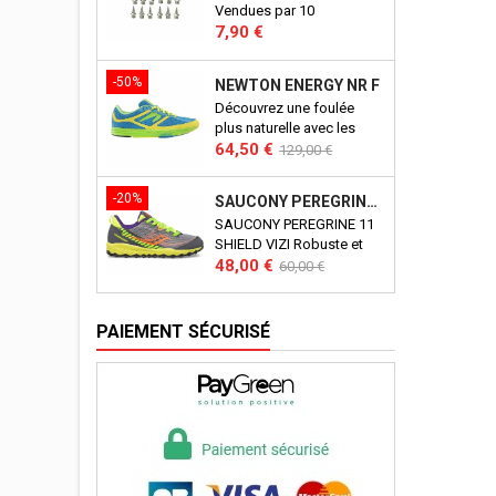
Vendues par 10
Prix
7,90 €
-50%
NEWTON ENERGY NR F
Découvrez une foulée
plus naturelle avec les
Prix
Prix
newton energy.
64,50 €
129,00 €
de
base
-20%
SAUCONY PEREGRINE 11 SHIELD VIZI J
SAUCONY PEREGRINE 11
SHIELD VIZI Robuste et
Prix
Prix
polyvalente, la Peregrine
48,00 €
60,00 €
Shield 11 de Saucony est
de
une basket polyvalente.
base
Imperméable, elle saura
PAIEMENT SÉCURISÉ
accompagner votre enfant
dans tous ses périples !