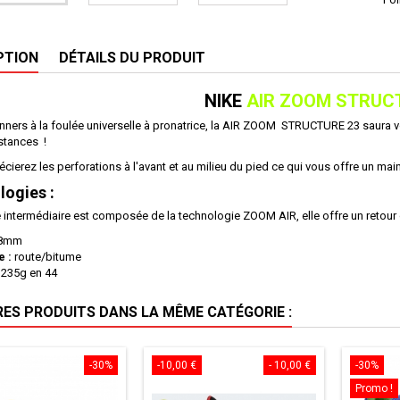
PTION
DÉTAILS DU PRODUIT
NIKE
AIR ZOOM STRUC
unners à la foulée universelle à pronatrice, la AIR ZOOM STRUCTURE 23 saura
stances !
cierez les perforations à l'avant et au milieu du pied ce qui vous offre un main
ogies :
 intermédiaire est composée de la technologie ZOOM AIR, elle offre un retour d
8mm
e :
route/bitume
:
235g en 44
RES PRODUITS DANS LA MÊME CATÉGORIE :
-30%
-10,00 €
- 10,00 €
-30%
Promo !