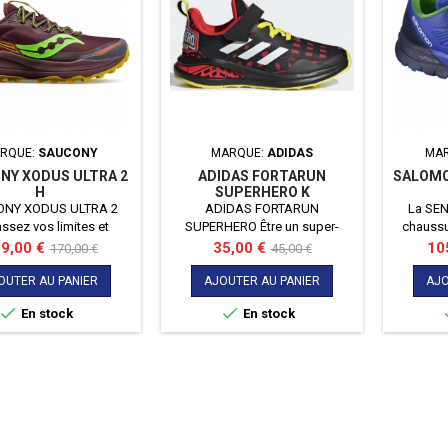
RQUE:
SAUCONY
MARQUE:
ADIDAS
MA
NY XODUS ULTRA 2
ADIDAS FORTARUN
SALOMO
H
SUPERHERO K
NY XODUS ULTRA 2
ADIDAS FORTARUN
La SEN
ssez vos limites et
SUPERHERO Être un super-
chaussu
rez toujours plus de
héros en devenir exige du
Lègère
x
Prix
Prix
Prix
Pri
9,00 €
35,00 €
10
170,00 €
45,00 €
distance !
travail, et les tout-petits
de
de
prennent la chose très au
OUTER AU PANIER
AJOUTER AU PANIER
AJO
base
base
sérieux. Cette chaussure adidas


En stock
En stock
inspirée de la série Marvel
Super Hero Adventures leur
offre un confort ultime pour
courir, sauter et grimper.