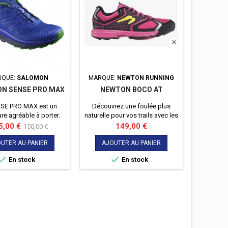
RQUE:
SALOMON
MARQUE:
NEWTON RUNNING
M
N SENSE PRO MAX
NEWTON BOCO AT
HOKA
SE PRO MAX est un
Découvrez une foulée plus
HOKA T
re agréable à porter.
naturelle pour vos trails avec les
Torrent 3
 et souple à la fois.
newton BOCO AT.
l'impact
x
Prix
Prix
Pri
5,00 €
149,00 €
98
150,00 €
l'impul
de
UTER AU PANIER
AJOUTER AU PANIER
AJO
base


En stock
En stock