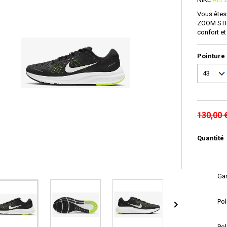
Vous êtes 
ZOOM STRU
confort et 
Pointure
130,00 
Quantité
Gar
Pol

Pol