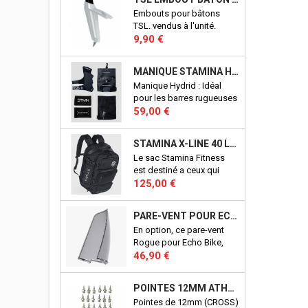
Embouts pour bâtons
TSL. vendus à l'unité.
Prix
9,90 €
MANIQUE STAMINA HYBRID
Manique Hydrid : Idéal
pour les barres rugueuses
Prix
et lisses. Adhérence
59,00 €
fantastique sans
magnésie. Maintient des
STAMINA X-LINE 40 LITRES
performances élevées sur
Le sac Stamina Fitness
les barres sales ou
est destiné a ceux qui
mouillées. Excellents
Prix
veulent un sac qui permet
125,00 €
aussi pour les anneaux.
de ranger, d'organiser
Conçu en Italie.
tous les accessoires pour
PARE-VENT POUR ECHO BIKE ROGUE (ECHO BIKE WIND GUARD V3)
la pratique du CrossFit©.
En option, ce pare-vent
D'une conceptions
Rogue pour Echo Bike,
robuste, il vous
Prix
vous protègera du vent
46,90 €
accompagnera pendant
crées par les pale de votre
de nombreuses années à
Echo Bike. Port en sus.
l'entrainement, comme en
POINTES 12MM ATHLÉTISME
Produit officiel Rogue.
compétition. Aucun détail,
Pointes de 12mm (CROSS)
n'a été laissé au hasard !