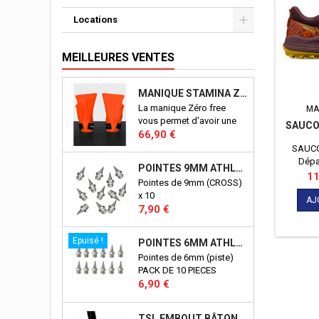
Locations
MEILLEURES VENTES
MANIQUE STAMINA ZERO FREE
La manique Zéro free
MA
vous permet d'avoir une
SAUCO
Prix
excellente prise en mains
66,90 €
sur tout types de
SAUCO
supports: les barres,
Dépa
POINTES 9MM ATHLÉTISME
anneaux etc...
parcou
Pri
11
Pointes de 9mm (CROSS)
x 10
AJ
Prix
7,90 €
Epuisé !
POINTES 6MM ATHLÉTISME
Pointes de 6mm (piste)
PACK DE 10 PIECES
Prix
6,90 €
TSL EMBOUT BÂTON TSL