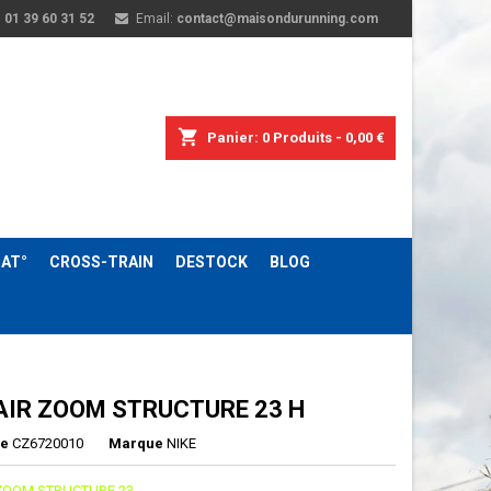
:
01 39 60 31 52
Email:
contact@maisondurunning.com
shopping_cart
Panier:
0
Produits - 0,00 €
AT°
CROSS-TRAIN
DESTOCK
BLOG
 AIR ZOOM STRUCTURE 23 H
ce
CZ6720010
Marque
NIKE
ZOOM STRUCTURE 23