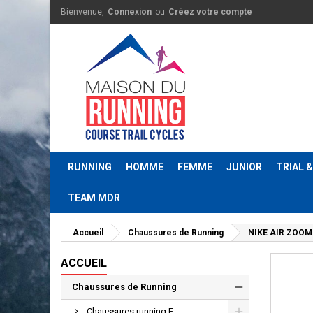
Bienvenue,
Connexion
ou
Créez votre compte
RUNNING
HOMME
FEMME
JUNIOR
TRIAL 
TEAM MDR
Accueil
Chaussures de Running
NIKE AIR ZOOM
ACCUEIL
Chaussures de Running
Chaussures running F