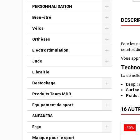
PERSONNALISATION
Bien-être
DESCRI
Vélos
Orthèses
Pour les r
courtes di
Electrostimulation
Vous appré
Judo
Technol
Librairie
La semelle
Destockage
Drop :
Surfac
Produits Team MDR
Poids 
Equipement de sport
16 AUT
SNEAKERS
Ergo
-30%
Masque pour le sport