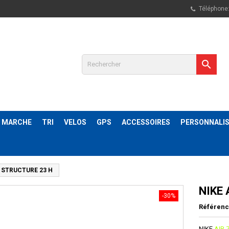
Téléphone

& MARCHE
TRI
VELOS
GPS
ACCESSOIRES
PERSONNALIS
 STRUCTURE 23 H
NIKE
-30%
Référen
NIKE
AIR 