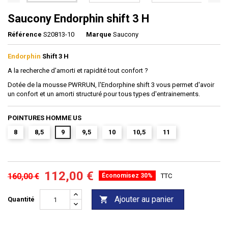
Saucony Endorphin shift 3 H
Référence
S20813-10
Marque
Saucony
Endorphin
Shift 3 H
A la recherche d'amorti et rapidité tout confort ?
Dotée de la mousse PWRRUN, l'Endorphine shift 3 vous permet d'avoir
un confort et un amorti structuré pour tous types d'entrainements.
POINTURES HOMME US
8
8,5
9
9,5
10
10,5
11
112,00 €
160,00 €
Économisez 30%
TTC
Ajouter au panier

Quantité