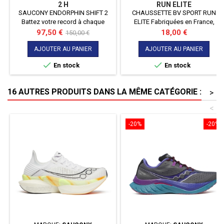
2 H
RUN ELITE
SAUCONY ENDORPHIN SHIFT 2
CHAUSSETTE BV SPORT RUN
Battez votre record à chaque
ELITE Fabriquées en France,
course grâce à l'ENDORPHIN
les socquettes running noir-
Prix
Prix
Prix
97,50 €
18,00 €
150,00 €
SHIFT 2 ! Confortable et stable,
gris RUN
de
elle saura augmenter vos
ELITE sont techniques, confortable
AJOUTER AU PANIER
AJOUTER AU PANIER
base
performances et sans effort !
Ces chaussettes mi-basses sont


En stock
En stock
spécifiquement conçues et
adaptées pour la pratique du
running sur toutes distances.
16 AUTRES PRODUITS DANS LA MÊME CATÉGORIE :
>
<
-20%
-20%