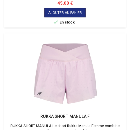
toutes vos activités.
Prix
45,00 €
AJOUTER AU PANIER

En stock
RUKKA SHORT MANULA F
RUKKA SHORT MANULA Le short Rukka Manula Femme combine