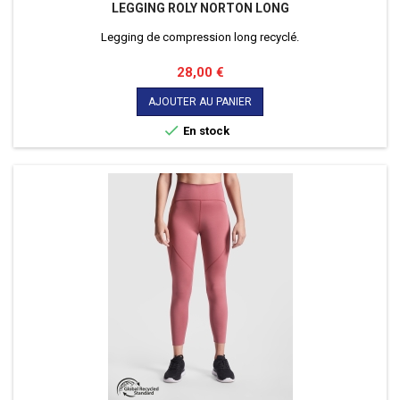
LEGGING ROLY NORTON LONG
Legging de compression long recyclé.
Prix
28,00 €
AJOUTER AU PANIER

En stock