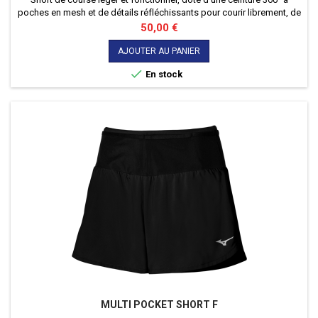
poches en mesh et de détails réfléchissants pour courir librement, de
jour comme de nuit.
Prix
50,00 €
AJOUTER AU PANIER

En stock
MULTI POCKET SHORT F