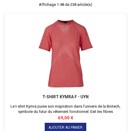
Affichage 1-48 de 238 article(s)
T-SHIRT KYMRA F - UYN
Le t-shirt Kymra puise son inspiration dans l’univers de la Biotech,
symbole du futur du vêtement fonctionnel. Exit les fibres
synthétiques dérivées des énergies fossiles et à forte empreinte
Prix
69,00 €
environnementale : elles laissent désormais place à des fibres
d’origine biologique, dotées de propriétés actives remarquables.
AJOUTER AU PANIER