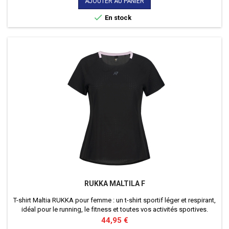
AJOUTER AU PANIER

En stock
RUKKA MALTILA F
T-shirt Maltia RUKKA pour femme : un t-shirt sportif léger et respirant,
idéal pour le running, le fitness et toutes vos activités sportives.
Prix
44,95 €