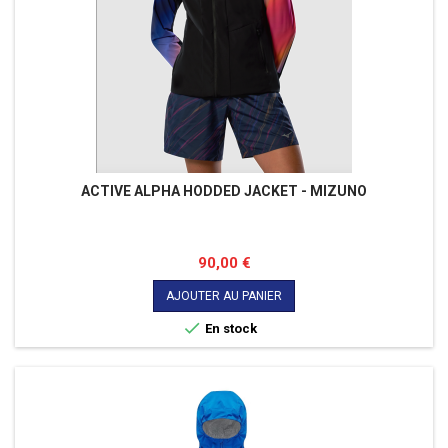
ACTIVE ALPHA HODDED JACKET - MIZUNO
Prix
90,00 €
AJOUTER AU PANIER

En stock