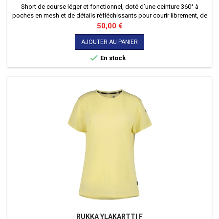
Short de course léger et fonctionnel, doté d’une ceinture 360° à
poches en mesh et de détails réfléchissants pour courir librement, de
jour comme de nuit.
Prix
50,00 €
AJOUTER AU PANIER

En stock
RUKKA YLAKARTTI F