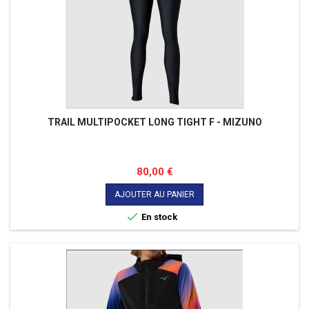
TRAIL MULTIPOCKET LONG TIGHT F - MIZUNO
Prix
80,00 €
AJOUTER AU PANIER

En stock