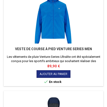
VESTE DE COURSE À PIED VENTURE SERIES MEN
Les vêtements de pluie Venture-Series Ultralite ont été spécialement
conçus pour les sportifs ambitieux qui souhaitent réaliser des
performances maximales par tous les temps.
Prix
89,90 €
AJOUTER AU PANIER

En stock