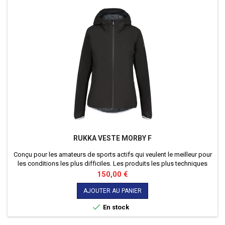
RUKKA VESTE MORBY F
Conçu pour les amateurs de sports actifs qui veulent le meilleur pour
les conditions les plus difficiles. Les produits les plus techniques
répondent aux plus hauts standards de qualité et de fonctionnalité. -
Prix
150,00 €
Sans doublure. - Ourlet arrière plus long et protecteur. - Bande en
silicone antidérapant au niveau de l'ourlet.
AJOUTER AU PANIER

En stock