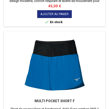
design moderne, confort respirant et liberté de mouvement pour
toutes vos activités.
Prix
45,00 €
AJOUTER AU PANIER

En stock
MULTI POCKET SHORT F
Short de course léger et fonctionnel, doté d’une ceinture 360° à