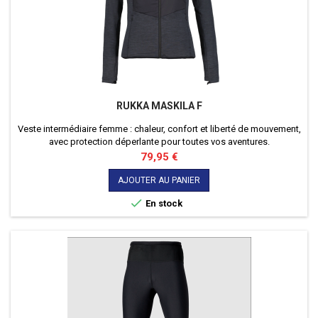
RUKKA MASKILA F
Veste intermédiaire femme : chaleur, confort et liberté de mouvement,
avec protection déperlante pour toutes vos aventures.
Prix
79,95 €
AJOUTER AU PANIER

En stock