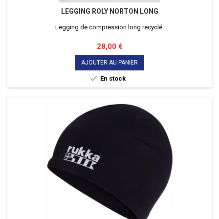
LEGGING ROLY NORTON LONG
Legging de compression long recyclé.
Prix
28,00 €
AJOUTER AU PANIER

En stock