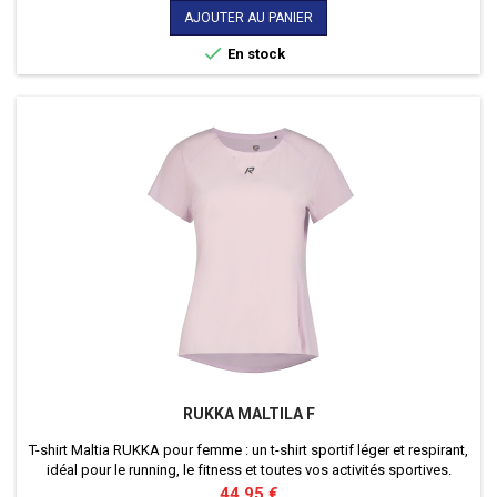
AJOUTER AU PANIER

En stock
RUKKA MALTILA F
T-shirt Maltia RUKKA pour femme : un t-shirt sportif léger et respirant,
idéal pour le running, le fitness et toutes vos activités sportives.
Prix
44,95 €