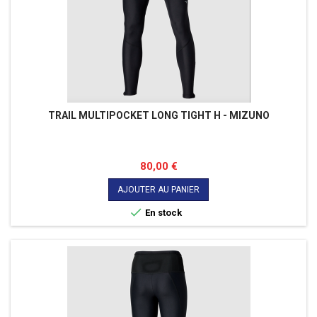
TRAIL MULTIPOCKET LONG TIGHT H - MIZUNO
Prix
80,00 €
AJOUTER AU PANIER

En stock