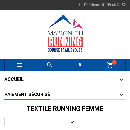
Téléphone:
01 39 60 31 52
0



shopping_cart
ACCUEIL
PAIEMENT SÉCURISÉ
TEXTILE RUNNING FEMME
