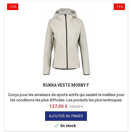
-15%
-15%
RUKKA VESTE MORBY F
Conçu pour les amateurs de sports actifs qui veulent le meilleur pour
les conditions les plus difficiles. Les produits les plus techniques
répondent aux plus hauts standards de qualité et de fonctionnalité. -
Prix
Prix
127,50 €
150,00 €
Sans doublure. - Ourlet arrière plus long et protecteur. - Bande en
de
silicone antidérapant au niveau de l'ourlet.
AJOUTER AU PANIER
base

En stock