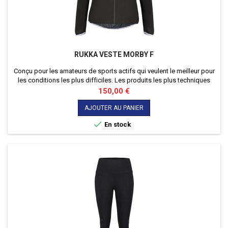
RUKKA VESTE MORBY F
Conçu pour les amateurs de sports actifs qui veulent le meilleur pour
les conditions les plus difficiles. Les produits les plus techniques
répondent aux plus hauts standards de qualité et de fonctionnalité. -
Prix
150,00 €
Sans doublure. - Ourlet arrière plus long et protecteur. - Bande en
silicone antidérapant au niveau de l'ourlet.
AJOUTER AU PANIER

En stock