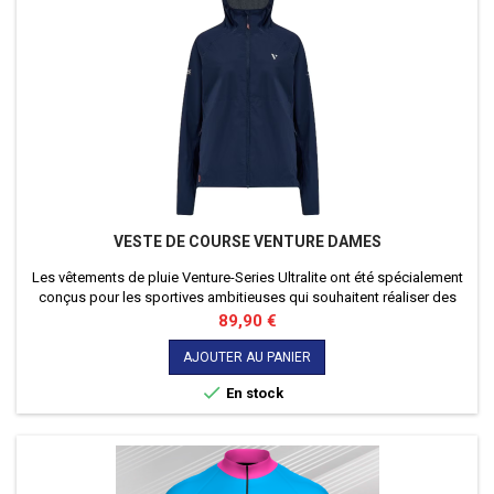
VESTE DE COURSE VENTURE DAMES
Les vêtements de pluie Venture-Series Ultralite ont été spécialement
conçus pour les sportives ambitieuses qui souhaitent réaliser des
performances maximales par tous les temps.
Prix
89,90 €
AJOUTER AU PANIER

En stock