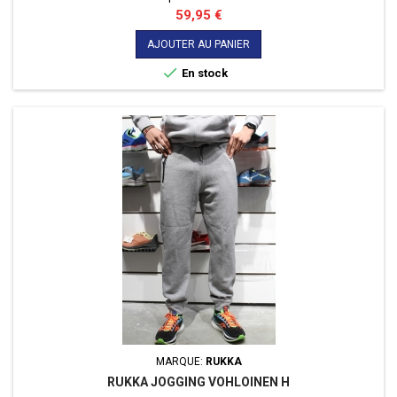
Prix
59,95 €
AJOUTER AU PANIER

En stock
MARQUE:
RUKKA
RUKKA JOGGING VOHLOINEN H