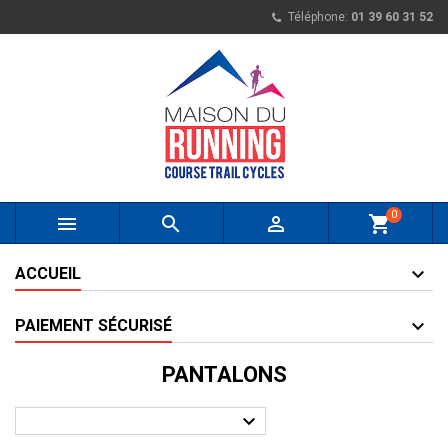
Téléphone:
01 39 60 31 52
0



shopping_cart
ACCUEIL
PAIEMENT SÉCURISÉ
PANTALONS
