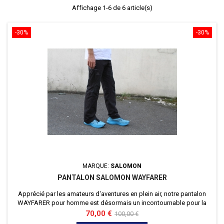
Affichage 1-6 de 6 article(s)
-30%
-30%
MARQUE:
SALOMON
PANTALON SALOMON WAYFARER
Apprécié par les amateurs d'aventures en plein air, notre pantalon
WAYFARER pour homme est désormais un incontournable pour la
randonnée.
Prix
Prix
70,00 €
100,00 €