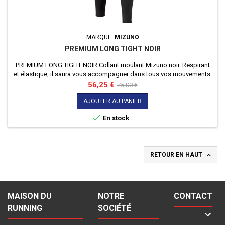
MARQUE:
MIZUNO
PREMIUM LONG TIGHT NOIR
PREMIUM LONG TIGHT NOIR Collant moulant Mizuno noir. Respirant
et élastique, il saura vous accompagner dans tous vos mouvements.
Prix
Prix
56,25 €
75,00 €
de
AJOUTER AU PANIER
base

En stock

RETOUR EN HAUT
MAISON DU
NOTRE
CONTACT
RUNNING
SOCIÉTÉ
