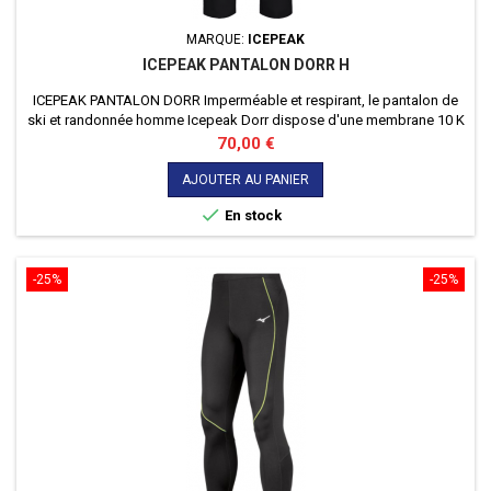
MARQUE:
ICEPEAK
ICEPEAK PANTALON DORR H
ICEPEAK PANTALON DORR Imperméable et respirant, le pantalon de
ski et randonnée homme Icepeak Dorr dispose d'une membrane 10 K
/ 5 K qui protège efficacement de l'humidité et sèche rapidement.
Prix
70,00 €
AJOUTER AU PANIER

En stock
-25%
-25%