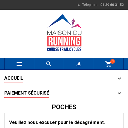
Téléphone:
01 39 60 31 52
0



shopping_cart
ACCUEIL
PAIEMENT SÉCURISÉ
POCHES
Veuillez nous excuser pour le désagrément.