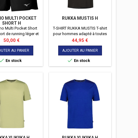
O MULTI POCKET
RUKKA MUSTIS H
SHORT H
no Multi Pocket Short
T-SHIRT RUKKA MUSTIS T-shirt
ort de running léger et
pour hommes adapté à toutes
nel, doté de multiples
les activités comme la course
Prix
Prix
50,00 €
44,95 €
utour de la taille pour
par temps chaud. Un t-shirt
orter facilement vos
polyvalent et parfaitement
UTER AU PANIER
AJOUTER AU PANIER
ls pendant la course.
stretch pour tout type de


En stock
En stock
coureurs !
KKA YLIKIIKA H
RUKKA YLIKIIKA H