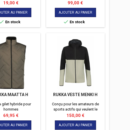
RUKKA qui saura vous
fraîcheur, légèreté et
Prix
Prix
19,00 €
99,00 €
du froid, de la pluie et
performance lors de leurs
eige, du vent et de la
entraînements les plus
UTER AU PANIER
AJOUTER AU PANIER
mpête de neige !
intenses.


En stock
En stock
KKA MAATTA H
RUKKA VESTE MENKI H
 gilet hybride pour
Conçu pour les amateurs de
hommes
sports actifs qui veulent le
meilleur pour les conditions les
Prix
Prix
69,95 €
150,00 €
plus difficiles. Les produits les
plus techniques répondent aux
UTER AU PANIER
AJOUTER AU PANIER