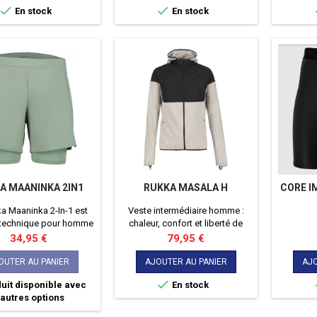


En stock
En stock
A MAANINKA 2IN1
RUKKA MASALA H
CORE I
a Maaninka 2-In-1 est
Veste intermédiaire homme :
 technique pour homme
chaleur, confort et liberté de
performance, confort et
mouvement, avec traitement
Prix
Prix
34,95 €
79,95 €
lence, conçu pour les
déperlant pour vous
tivités sportives.
accompagner partout.
OUTER AU PANIER
AJOUTER AU PANIER
AJO

uit disponible avec
En stock
'autres options