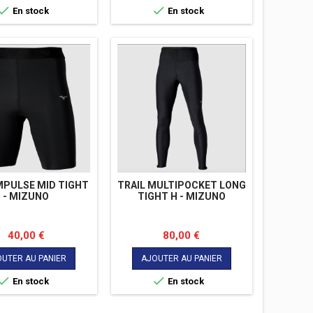
plus hauts standards de qualité


En stock
En stock
et de fonctionnalité. - Sans
doublure. - Ourlet arrière plus
long et protecteur. - Bande en
silicone antidérapant au niveau
de l'ourlet.
MPULSE MID TIGHT
TRAIL MULTIPOCKET LONG
- MIZUNO
TIGHT H - MIZUNO
Prix
Prix
40,00 €
80,00 €
UTER AU PANIER
AJOUTER AU PANIER


En stock
En stock