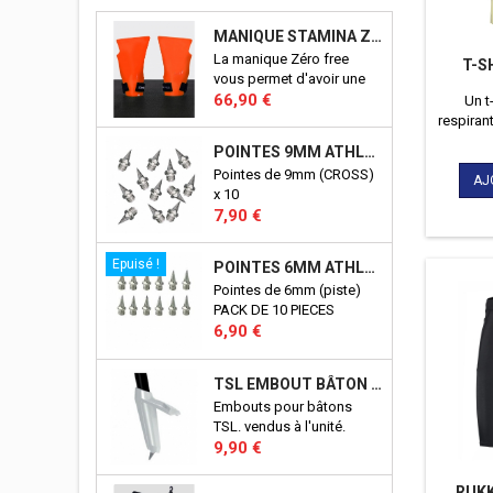
MANIQUE STAMINA ZERO FREE
La manique Zéro free
T-S
vous permet d'avoir une
Prix
excellente prise en mains
66,90 €
Un t
sur tout types de
respirant
supports: les barres,
pour le
POINTES 9MM ATHLÉTISME
anneaux etc...
Pointes de 9mm (CROSS)
AJ
x 10
Prix
7,90 €
Epuisé !
POINTES 6MM ATHLÉTISME
Pointes de 6mm (piste)
PACK DE 10 PIECES
Prix
6,90 €
TSL EMBOUT BÂTON TSL
Embouts pour bâtons
TSL. vendus à l'unité.
Prix
9,90 €
RUKK