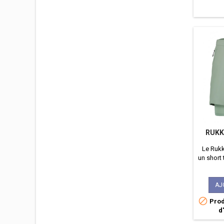
RUKK
Le Rukk
un short
alliant 
polyva
ac
AJ

Prod
d