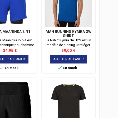
A MAANINKA 2IN1
MAN RUNNING KYMRA OW
SHIRT
a Maaninka 2-In-1 est
Le t-shirt Kymra de UYN est un
 technique pour homme
modèle de running ultraléger
performance, confort et
conçu avec des fibres d’origine
Prix
Prix
34,95 €
69,00 €
ence, conçu pour les
biologique et des technologies
ivités sportives.
avancées pour offrir
UTER AU PANIER
AJOUTER AU PANIER
respirabilité, liberté de


En stock
En stock
mouvement et confort optimal
sur les longues distances