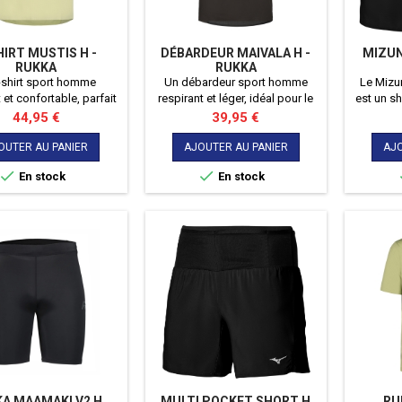
HIRT MUSTIS H -
DÉBARDEUR MAIVALA H -
MIZUN
RUKKA
RUKKA
-shirt sport homme
Un débardeur sport homme
Le Mizu
 et confortable, parfait
respirant et léger, idéal pour le
est un sh
 running, le fitness et
running, le fitness et toutes vos
fonction
Prix
Prix
44,95 €
39,95 €
l’entraînement.
activités sportives.
poches a
transp
OUTER AU PANIER
AJOUTER AU PANIER
AJO
essentie


En stock
En stock
A MAAMAKI V2 H
MULTI POCKET SHORT H
RU