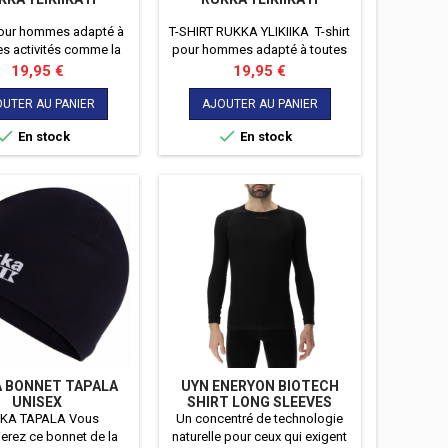
 pour hommes adapté à
T-SHIRT RUKKA YLIKIIKA T-shirt
es activités comme la
pour hommes adapté à toutes
e par temps chaud.
les activités comme la course
Prix
Prix
19,95 €
19,95 €
par temps chaud.
UTER AU PANIER
AJOUTER AU PANIER


En stock
En stock
 BONNET TAPALA
UYN ENERYON BIOTECH
UNISEX
SHIRT LONG SLEEVES
KA TAPALA Vous
Un concentré de technologie
erez ce bonnet de la
naturelle pour ceux qui exigent