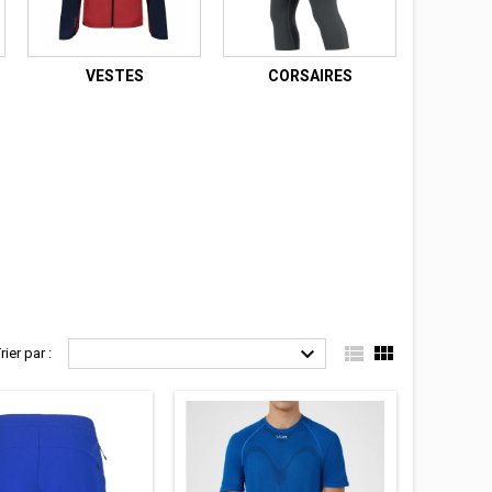
VESTES
CORSAIRES



rier par :