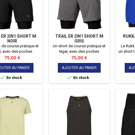
 ER 2IN1 SHORT M
TRAIL ER 2IN1 SHORT M
RUKK
NOIR
GRIS
 de course pratique et
Un short de course pratique et
Le Rukk
r, avec des poches
léger, avec des poches
un short
isées et des détails
sécurisées et des détails
alliant 
Prix
Prix
75,00 €
75,00 €
échissants pour une
réfléchissants pour une
polyval
ité accrue, conçu pour
visibilité accrue, conçu pour
act
OUTER AU PANIER
AJOUTER AU PANIER
AJO
ne liberté de mouvement
offrir une liberté de mouvement


En stock
En stock
ale et un ajustement
optimale et un ajustement
parfait.
parfait.