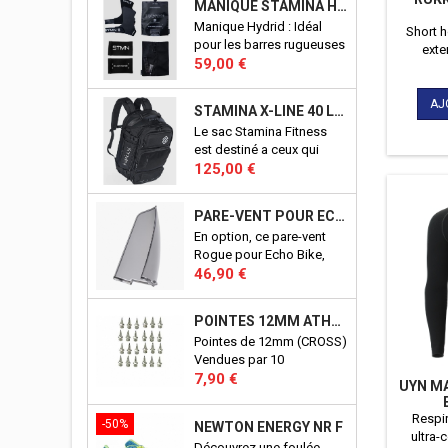
MANIQUE STAMINA HYBRID
Manique Hydrid : Idéal
Short 
pour les barres rugueuses
exte
Prix
et lisses. Adhérence
59,00 €
respira
fantastique sans
avec ta
magnésie. Maintient des
té
AJ
STAMINA X-LINE 40 LITRES
performances élevées sur
Le sac Stamina Fitness
les barres sales ou
est destiné a ceux qui
mouillées. Excellents
Prix
veulent un sac qui permet
125,00 €
aussi pour les anneaux.
de ranger, d'organiser
Conçu en Italie.
tous les accessoires pour
PARE-VENT POUR ECHO BIKE ROGUE (ECHO BIKE WIND GUARD V3)
la pratique du CrossFit©.
En option, ce pare-vent
D'une conceptions
Rogue pour Echo Bike,
robuste, il vous
Prix
vous protègera du vent
46,90 €
accompagnera pendant
crées par les pale de votre
de nombreuses années à
Echo Bike. Port en sus.
l'entrainement, comme en
POINTES 12MM ATHLÉTISME
Produit officiel Rogue.
compétition. Aucun détail,
Pointes de 12mm (CROSS)
n'a été laissé au hasard !
Vendues par 10
Prix
7,90 €
UYN M
Respi
-50%
NEWTON ENERGY NR F
ultra-
Découvrez une foulée