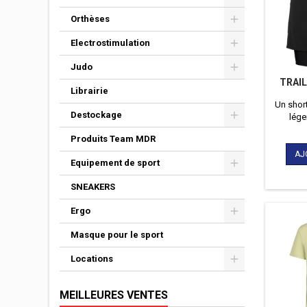
Orthèses
Electrostimulation
Judo
TRAIL
Librairie
Un short
Destockage
lége
sécur
Produits Team MDR
réfl
visibil
AJ
Equipement de sport
offrir u
optim
SNEAKERS
Ergo
Masque pour le sport
Locations
MEILLEURES VENTES