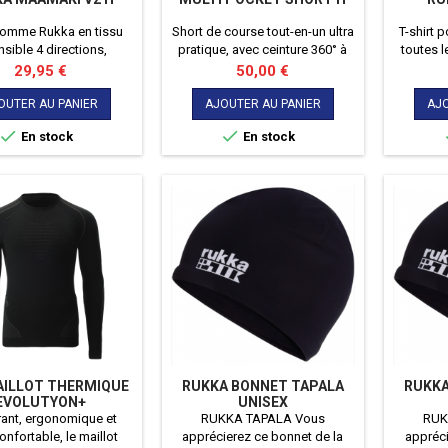
homme Rukka en tissu
Short de course tout-en-un ultra
T-shirt
nsible 4 directions,
pratique, avec ceinture 360° à
toutes l
nt et à séchage rapide,
poches intégrées pour courir
cours
Prix
Prix
29,95 €
50,00 €
ille ajustable et poche
léger, organisé et en total
léphone pratique.
confort.
OUTER AU PANIER
AJOUTER AU PANIER
AJO


En stock
En stock
AILLOT THERMIQUE
RUKKA BONNET TAPALA
RUKKA
EVOLUTYON+
UNISEX
rant, ergonomique et
RUKKA TAPALA Vous
RUK
confortable, le maillot
apprécierez ce bonnet de la
appréci