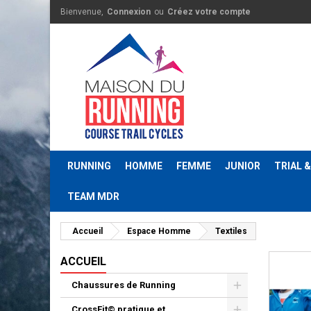
Bienvenue,
Connexion
ou
Créez votre compte
RUNNING
HOMME
FEMME
JUNIOR
TRIAL 
TEAM MDR
Accueil
Espace Homme
Textiles
ACCUEIL
Chaussures de Running
CrossFit© pratique et