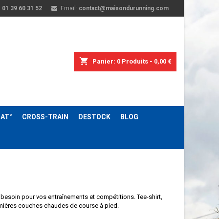
:
01 39 60 31 52
Email:
contact@maisondurunning.com
shopping_cart
Panier:
0
Produits - 0,00 €
AT°
CROSS-TRAIN
DESTOCK
BLOG
besoin pour vos entraînements et compétitions. Tee-shirt,
emières couches chaudes de course à pied.