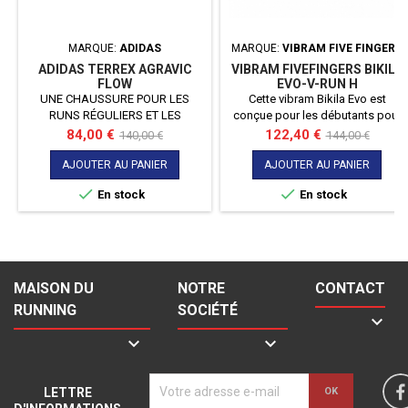
MARQUE:
ADIDAS
MARQUE:
VIBRAM FIVE FINGERS
ADIDAS TERREX AGRAVIC
VIBRAM FIVEFINGERS BIKILA
FLOW
EVO-V-RUN H
UNE CHAUSSURE POUR LES
Cette vibram Bikila Evo est
RUNS RÉGULIERS ET LES
conçue pour les débutants pour
LONGUES DISTANCES SUR LE
s'habituer et effectuer une
Prix
Prix
Prix
Prix
84,00 €
122,40 €
140,00 €
144,00 €
BITUME OU LE TRAIL. Trouve ton
transition avec une chaussure
de
de
rythme avec cette chaussure de
légèrement plus tolérante. Poids
AJOUTER AU PANIER
AJOUTER AU PANIER
base
base
trail. Conçue pour garantir une
de 145g pour un 45


En stock
En stock
foulée souple sur tout type de
surface, elle présente un design
polyvalent pour les runs sur
bitume ou sentier. La semelle
intermédiaire Boost assure un
retour d'énergie infini. Le design...
MAISON DU
NOTRE
CONTACT
RUNNING
SOCIÉTÉ



LETTRE