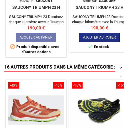
MARQUE:
SAUCONY
MARQUE:
SAUCONY
SAUCONY TRIUMPH 23 H
SAUCONY TRIUMPH 23 H
SAUCONY TRIUMPH 23 Dominez
SAUCONY TRIUMPH 23 Dominez
chaque kilomètre avec la Triumph
chaque kilomètre avec la Triumph
23 de Saucony. Conçue pour les
23 de Saucony. Conçue pour les
Prix
Prix
190,00 €
190,00 €
coureurs exigeants, cette
coureurs exigeants, cette
chaussure allie un amorti
chaussure allie un amorti
AJOUTER AU PANIER
AJOUTER AU PANIER
exceptionnel et une réactivité
exceptionnel et une réactivité


Produit disponible avec
En stock
sans pareil. Laissez-vous porter
sans pareil. Laissez-vous porter
d'autres options
par un confort incomparable et
par un confort incomparable et
une performance inégalée à
une performance inégalée à
chaque foulée.
chaque foulée.
16 AUTRES PRODUITS DANS LA MÊME CATÉGORIE :
>
<
-40%
-40%
-15%
-15%