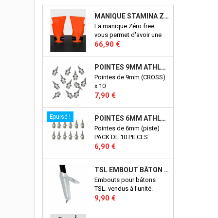
MANIQUE STAMINA ZERO FREE
La manique Zéro free
vous permet d'avoir une
Prix
excellente prise en mains
66,90 €
sur tout types de
supports: les barres,
POINTES 9MM ATHLÉTISME
anneaux etc...
Pointes de 9mm (CROSS)
x 10
Prix
7,90 €
Epuisé !
POINTES 6MM ATHLÉTISME
Pointes de 6mm (piste)
PACK DE 10 PIECES
Prix
6,90 €
TSL EMBOUT BÂTON TSL
Embouts pour bâtons
TSL. vendus à l'unité.
Prix
9,90 €