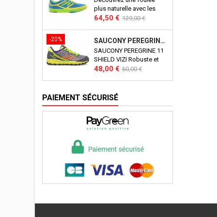
plus naturelle avec les
Prix
Prix
newton energy.
64,50 €
129,00 €
de
base
-20%
SAUCONY PEREGRINE 11 SHIELD VIZI J
SAUCONY PEREGRINE 11
SHIELD VIZI Robuste et
Prix
Prix
polyvalente, la Peregrine
48,00 €
60,00 €
Shield 11 de Saucony est
de
une basket polyvalente.
base
Imperméable, elle saura
PAIEMENT SÉCURISÉ
accompagner votre enfant
dans tous ses périples !