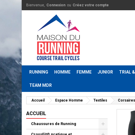
Bienvenue,
Connexion
ou
Créez votre compte
RUNNING
HOMME
FEMME
JUNIOR
TRIAL 
TEAM MDR
Accueil
Espace Homme
Textiles
Corsaire
ACCUEIL
Chaussures de Running
CrossFit© pratique et