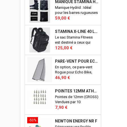
MANIQUE STAMINA HYBRID
Manique Hydrid : Idéal
pour les barres rugueuses
Prix
et lisses. Adhérence
59,00 €
fantastique sans
magnésie. Maintient des
STAMINA X-LINE 40 LITRES
performances élevées sur
Le sac Stamina Fitness
les barres sales ou
est destiné a ceux qui
mouillées. Excellents
Prix
veulent un sac qui permet
125,00 €
aussi pour les anneaux.
de ranger, d'organiser
Conçu en Italie.
tous les accessoires pour
PARE-VENT POUR ECHO BIKE ROGUE (ECHO BIKE WIND GUARD V3)
la pratique du CrossFit©.
En option, ce pare-vent
D'une conceptions
Rogue pour Echo Bike,
robuste, il vous
Prix
vous protègera du vent
46,90 €
accompagnera pendant
crées par les pale de votre
de nombreuses années à
Echo Bike. Port en sus.
l'entrainement, comme en
POINTES 12MM ATHLÉTISME
Produit officiel Rogue.
compétition. Aucun détail,
Pointes de 12mm (CROSS)
n'a été laissé au hasard !
Vendues par 10
Prix
7,90 €
-50%
NEWTON ENERGY NR F
Découvrez une foulée