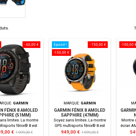
duits.
T
- 60,00 €
Epuisé !
- 150,00 €
-100,00 
-150,00 €
ARQUE:
GARMIN
MARQUE:
GARMIN
M
N FÉNIX 8 AMOLED
GARMIN FÉNIX 8 AMOLED
GARMIN
PPHIRE (51MM)
SAPPHIRE (47MM)
ans limites. La montre
Soyez sans limites. La montre
Montre 
tisports fēnix® 8 est
GPS multisports fēnix® 8 est
écran AM
e pour les athlètes
conçue pour les athlètes
d'une ex
Prix
Prix
Prix
Pri
39,00 €
949,00 €
54
1 099,00 €
1 099,00 €