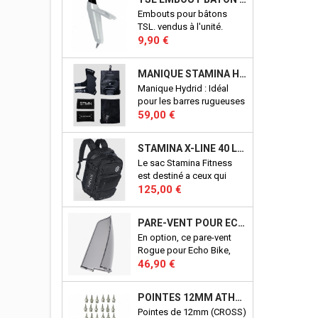
Embouts pour bâtons
TSL. vendus à l'unité.
Prix
9,90 €
MANIQUE STAMINA HYBRID
Manique Hydrid : Idéal
pour les barres rugueuses
Prix
et lisses. Adhérence
59,00 €
fantastique sans
magnésie. Maintient des
STAMINA X-LINE 40 LITRES
performances élevées sur
Le sac Stamina Fitness
les barres sales ou
est destiné a ceux qui
mouillées. Excellents
Prix
veulent un sac qui permet
125,00 €
aussi pour les anneaux.
de ranger, d'organiser
Conçu en Italie.
tous les accessoires pour
PARE-VENT POUR ECHO BIKE ROGUE (ECHO BIKE WIND GUARD V3)
la pratique du CrossFit©.
En option, ce pare-vent
D'une conceptions
Rogue pour Echo Bike,
robuste, il vous
Prix
vous protègera du vent
46,90 €
accompagnera pendant
crées par les pale de votre
de nombreuses années à
Echo Bike. Port en sus.
l'entrainement, comme en
POINTES 12MM ATHLÉTISME
Produit officiel Rogue.
compétition. Aucun détail,
Pointes de 12mm (CROSS)
n'a été laissé au hasard !