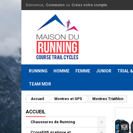
Bienvenue,
Connexion
ou
Créez votre compte
RUNNING
HOMME
FEMME
JUNIOR
TRIAL 
TEAM MDR
Accueil
Montres et GPS
Montres Triathlon
ACCUEIL
Chaussures de Running
CrossFit© pratique et