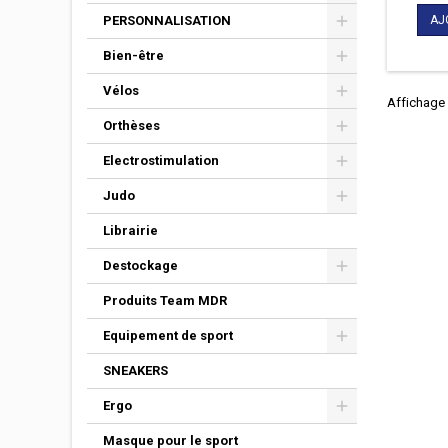
sérieux
plein
AJ
PERSONNALISATION
repouss
dispose
Bien-être
1,4” 
Vélos
résis
Affichage 
lunette 
Orthèses
lampe 
vis
Electrostimulation
Judo
Librairie
Destockage
Produits Team MDR
Equipement de sport
SNEAKERS
Ergo
Masque pour le sport