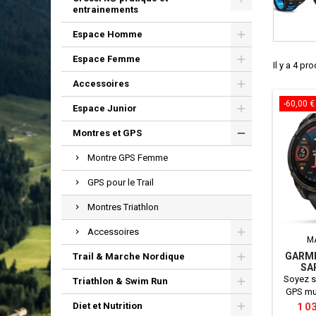
entrainements
Espace Homme
Espace Femme
Il y a 4 pro
Accessoires
-60,00 €
Espace Junior
Montres et GPS
Montre GPS Femme
GPS pour le Trail
Montres Triathlon
Accessoires
M
GARMI
Trail & Marche Nordique
SA
Soyez s
Triathlon & Swim Run
GPS mul
conçu
Prix
1 0
Diet et Nutrition