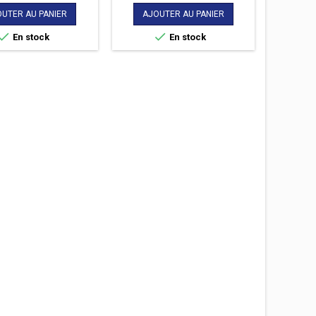
e vos entrainements.
et débutant en proposant des
de
de
plans d’entrainement et des
UTER AU PANIER
AJOUTER AU PANIER
base
base
suggestions d'entraînement


En stock
En stock
faciles à comprendre, des
mesures de physiologique et
les meilleures données de
course à pied à ce prix comme
PacePro. La Forerunner 55
intègre également plus de
fonctions de santé, de...