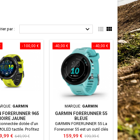



rier par :
€
- 100,00 €
-40,00 €
- 40,00 €
ARQUE:
GARMIN
MARQUE:
GARMIN
 FORERUNNER 965
GARMIN FORERUNNER 55
NOIRE JAUNE
BLEUE
connectée dotée d'un
GARMIN FORERUNNER 55 La
OLED tactile. Profitez
Forerunner 55 est un outil clés
périence visuel unique
pour les coureurs occasionnel
x
Prix
Prix
Prix
9,99 €
159,99 €
649,99 €
199,99 €