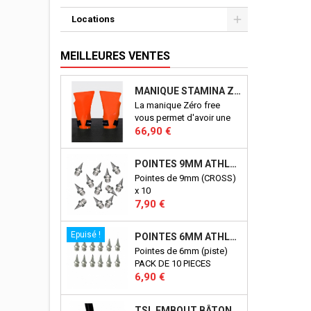
Locations
MEILLEURES VENTES
MANIQUE STAMINA ZERO FREE
La manique Zéro free
vous permet d'avoir une
Prix
excellente prise en mains
66,90 €
sur tout types de
supports: les barres,
POINTES 9MM ATHLÉTISME
anneaux etc...
Pointes de 9mm (CROSS)
x 10
Prix
7,90 €
Epuisé !
POINTES 6MM ATHLÉTISME
Pointes de 6mm (piste)
PACK DE 10 PIECES
Prix
6,90 €
TSL EMBOUT BÂTON TSL