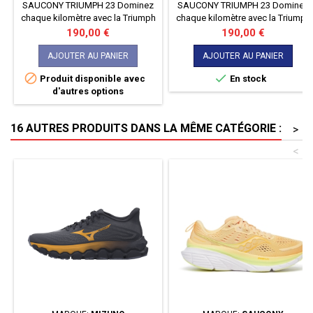
SAUCONY TRIUMPH 23 Dominez
SAUCONY TRIUMPH 23 Dominez
chaque kilomètre avec la Triumph
chaque kilomètre avec la Triumph
23 de Saucony. Conçue pour les
23 de Saucony. Conçue pour les
Prix
Prix
190,00 €
190,00 €
coureurs exigeants, cette
coureurs exigeants, cette
chaussure allie un amorti
chaussure allie un amorti
AJOUTER AU PANIER
AJOUTER AU PANIER
exceptionnel et une réactivité
exceptionnel et une réactivité


Produit disponible avec
En stock
sans pareil. Laissez-vous porter
sans pareil. Laissez-vous porter
d'autres options
par un confort incomparable et
par un confort incomparable et
une performance inégalée à
une performance inégalée à
chaque foulée.
chaque foulée.
16 AUTRES PRODUITS DANS LA MÊME CATÉGORIE :
>
<