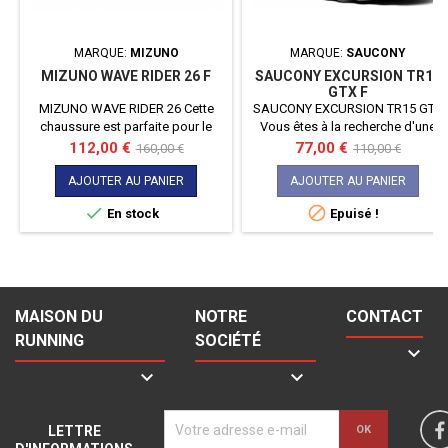
MARQUE:
MIZUNO
MARQUE:
SAUCONY
MIZUNO WAVE RIDER 26 F
SAUCONY EXCURSION TR15
GTX F
MIZUNO WAVE RIDER 26 Cette
SAUCONY EXCURSION TR15 GTX
chaussure est parfaite pour le
Vous êtes à la recherche d'une
jogging de tous sur route, des
chaussure qui sache vous
Prix
Prix
Prix
Prix
112,00 €
77,00 €
160,00 €
110,00 €
coureurs débutants aux coureurs
accompagner dans vos sorties
de
de
assidus s'entraînant pour des
trail ou randonnées ? Alors voici
AJOUTER AU PANIER
AJOUTER AU PANIER
base
base
marathons. La semelle
la SAUCONY EXCURSION TR15 en


En stock
Epuisé !
intermédiaire MIZUNO ENERZY
GORE TEX ! Par temps sec ou
est 2 mm plus épaisse que le
humide, elle saura vous montrer
modèle précédent, ce qui
son potentiel !
améliore l'amorti et le retour
d'énergie, donne une sensation
plus douce et procure une
MAISON DU
NOTRE
CONTACT
propulsion...
RUNNING
SOCIÉTÉ



LETTRE