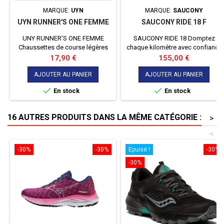
MARQUE:
UYN
MARQUE:
SAUCONY
UYN RUNNER'S ONE FEMME
SAUCONY RIDE 18 F
UNY RUNNER'S ONE FEMME
SAUCONY RIDE 18 Domptez
Chaussettes de course légères
chaque kilomètre avec confiance
dotées de la technologie
et confort grâce à la nouvelle
Prix
Prix
17,90 €
155,00 €
ZEROCUFF pour des
Saucony Ride 18, la chaussure de
performances maximales en
course polyvalente qui allie
AJOUTER AU PANIER
AJOUTER AU PANIER
course à pied
performance, amorti de pointe et


En stock
En stock
un ajustement large pour une
expérience inégalée sur la route
16 AUTRES PRODUITS DANS LA MÊME CATÉGORIE :
>
<
-30%
-30%
Epuisé !
-30%
-30%