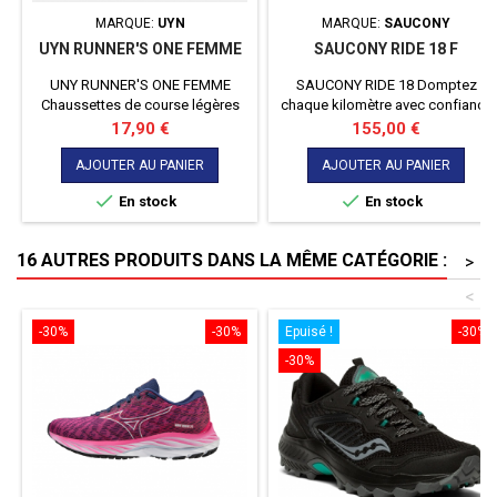
MARQUE:
UYN
MARQUE:
SAUCONY
UYN RUNNER'S ONE FEMME
SAUCONY RIDE 18 F
UNY RUNNER'S ONE FEMME
SAUCONY RIDE 18 Domptez
Chaussettes de course légères
chaque kilomètre avec confiance
dotées de la technologie
et confort grâce à la nouvelle
Prix
Prix
17,90 €
155,00 €
ZEROCUFF pour des
Saucony Ride 18, la chaussure de
performances maximales en
course polyvalente qui allie
AJOUTER AU PANIER
AJOUTER AU PANIER
course à pied
performance, amorti de pointe et


En stock
En stock
un ajustement large pour une
expérience inégalée sur la route
16 AUTRES PRODUITS DANS LA MÊME CATÉGORIE :
>
<
-30%
-30%
Epuisé !
-30%
-30%