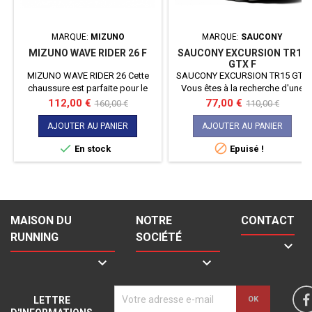
MARQUE:
MIZUNO
MARQUE:
SAUCONY
MIZUNO WAVE RIDER 26 F
SAUCONY EXCURSION TR15
GTX F
MIZUNO WAVE RIDER 26 Cette
SAUCONY EXCURSION TR15 GTX
chaussure est parfaite pour le
Vous êtes à la recherche d'une
jogging de tous sur route, des
chaussure qui sache vous
Prix
Prix
Prix
Prix
112,00 €
77,00 €
160,00 €
110,00 €
coureurs débutants aux coureurs
accompagner dans vos sorties
de
de
assidus s'entraînant pour des
trail ou randonnées ? Alors voici
AJOUTER AU PANIER
AJOUTER AU PANIER
base
base
marathons. La semelle
la SAUCONY EXCURSION TR15 en


En stock
Epuisé !
intermédiaire MIZUNO ENERZY
GORE TEX ! Par temps sec ou
est 2 mm plus épaisse que le
humide, elle saura vous montrer
modèle précédent, ce qui
son potentiel !
améliore l'amorti et le retour
d'énergie, donne une sensation
plus douce et procure une
MAISON DU
NOTRE
CONTACT
propulsion...
RUNNING
SOCIÉTÉ



LETTRE