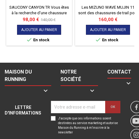
SAUCONY CANYON TR Vous êtes
Les MIZUNO WAVE MUJIN 11
à la recherche d'une chaussure
sont des chaussures de trail pour
qui puisse vous accompagner
femme alliant amorti, légèreté et
Prix
Prix
Prix
98,00 €
160,00 €
140,00 €
autant sur la route que pour du
adhérence, conçues pour
de
trail ? Alors voici la CANYON TR
performer sur tous les terrains.
AJOUTER AU PANIER
AJOUTER AU PANIER
base
qui saura vous suivre sur


En stock
En stock
différents terrains et ainsi
varier vos plaisirs !
MAISON DU
NOTRE
CONTACT
RUNNING
SOCIÉTÉ



LETTRE
D'INFORMATIONS
J'accepte que ces informations soient
destinées au service marketing et autorise
Maison du Running à m’inscrire à la
newsletter