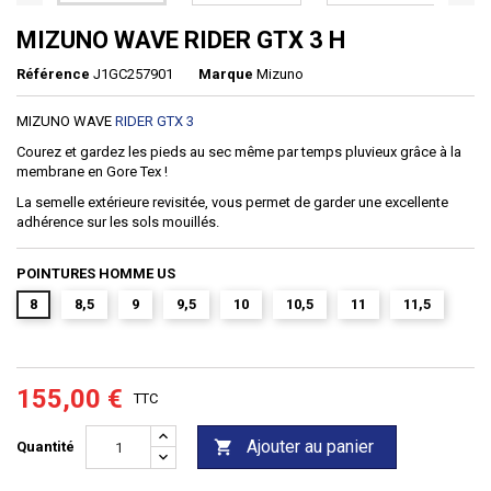
MIZUNO WAVE RIDER GTX 3 H
Référence
J1GC257901
Marque
Mizuno
MIZUNO WAVE
RIDER GTX 3
Courez et gardez les pieds au sec même par temps pluvieux grâce à la
membrane en Gore Tex !
La semelle extérieure revisitée, vous permet de garder une excellente
adhérence sur les sols mouillés.
POINTURES HOMME US
8
8,5
9
9,5
10
10,5
11
11,5
155,00 €
TTC
Ajouter au panier

Quantité