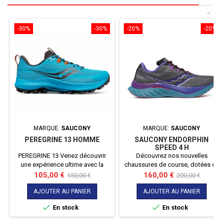
<
-30%
-30%
-20%
-20%
MARQUE:
SAUCONY
MARQUE:
SAUCONY
PEREGRINE 13 HOMME
SAUCONY ENDORPHIN
SPEED 4 H
PEREGRINE 13 Venez découvrir
Découvrez nos nouvelles
une expérience ultime avec la
chaussures de course, dotées de
nouvelle peregrine 13. Dotée de
la technologie SPEEDROLL pour
Prix
Prix
Prix
Prix
105,00 €
160,00 €
150,00 €
200,00 €
la mousse POWER RUN et d'une
une propulsion sans effort et de
de
de
adhérence extrême, elle a tout ce
la technologie PWRRUN PB pour
AJOUTER AU PANIER
AJOUTER AU PANIER
base
base
qu'il vous faut pour aller loin et
un amorti dynamique. Avec un


En stock
En stock
vite.
ajustement parfait grâce au mesh
technique et à la tige intégrée,