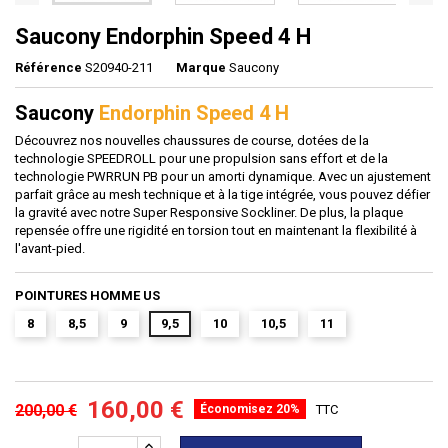
Saucony Endorphin Speed 4 H
Référence
S20940-211
Marque
Saucony
Saucony
Endorphin Speed 4 H
Découvrez nos nouvelles chaussures de course, dotées de la
technologie SPEEDROLL pour une propulsion sans effort et de la
technologie PWRRUN PB pour un amorti dynamique. Avec un ajustement
parfait grâce au mesh technique et à la tige intégrée, vous pouvez défier
la gravité avec notre Super Responsive Sockliner. De plus, la plaque
repensée offre une rigidité en torsion tout en maintenant la flexibilité à
l'avant-pied.
POINTURES HOMME US
8
8,5
9
9,5
10
10,5
11
160,00 €
200,00 €
Économisez 20%
TTC