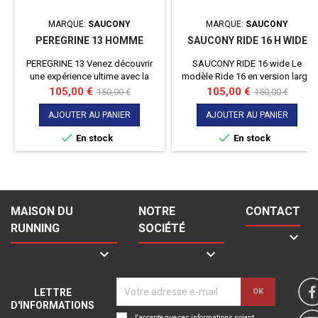
MARQUE:
SAUCONY
MARQUE:
SAUCONY
PEREGRINE 13 HOMME
SAUCONY RIDE 16 H WIDE
PEREGRINE 13 Venez découvrir
SAUCONY RIDE 16 wide Le
une expérience ultime avec la
modèle Ride 16 en version large
nouvelle peregrine 13. Dotée de
pour satisfaire tous les coureurs
Prix
Prix
Prix
Prix
105,00 €
105,00 €
150,00 €
150,00 €
la mousse POWER RUN et d'une
aux pieds forts !
de
de
adhérence extrême, elle a tout ce
AJOUTER AU PANIER
AJOUTER AU PANIER
base
base
qu'il vous faut pour aller loin et


En stock
En stock
vite.
MAISON DU
NOTRE
CONTACT
RUNNING
SOCIÉTÉ



LETTRE
D'INFORMATIONS
J'accepte que ces informations soient