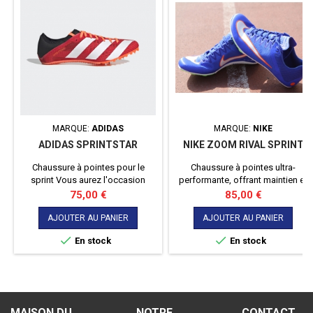
MARQUE:
ADIDAS
MARQUE:
NIKE
ADIDAS SPRINTSTAR
NIKE ZOOM RIVAL SPRINT
Chaussure à pointes pour le
Chaussure à pointes ultra-
sprint Vous aurez l'occasion
performante, offrant maintien et
d'utiliser cette paire de pointe
propulsion pour une vitesse
Prix
Prix
75,00 €
85,00 €
pour les sprints allant du 60 à
optimale sur piste.
400m.
AJOUTER AU PANIER
AJOUTER AU PANIER


En stock
En stock
MAISON DU
NOTRE
CONTACT