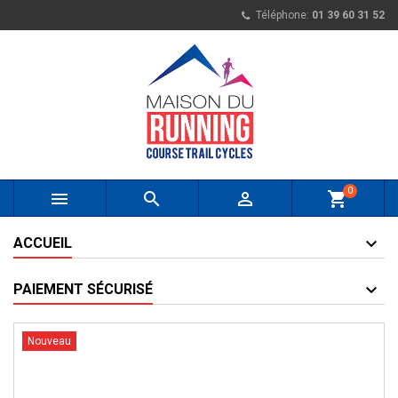
Téléphone:
01 39 60 31 52
0



shopping_cart
ACCUEIL
PAIEMENT SÉCURISÉ
Nouveau