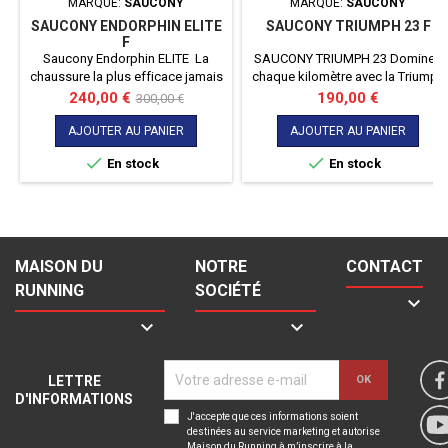
MARQUE:
SAUCONY
MARQUE:
SAUCONY
SAUCONY ENDORPHIN ELITE
SAUCONY TRIUMPH 23 F
F
Saucony Endorphin ELITE La
SAUCONY TRIUMPH 23 Dominez
chaussure la plus efficace jamais
chaque kilomètre avec la Triumph
crée par Saucony, repoussez vos
23 de Saucony. Conçue pour les
Prix
Prix
Prix
240,00 €
190,00 €
300,00 €
limites avec cette Endorphin Elite
coureurs exigeants, cette
de
!
chaussure allie un amorti
AJOUTER AU PANIER
AJOUTER AU PANIER
base
exceptionnel et une réactivité


En stock
En stock
sans pareil. Laissez-vous porter
par un confort incomparable et
une performance inégalée à
chaque foulée.
MAISON DU
NOTRE
CONTACT
RUNNING
SOCIÉTÉ



LETTRE
D'INFORMATIONS
J'accepte que ces informations soient
destinées au service marketing et autorise
Maison du Running à m’inscrire à la