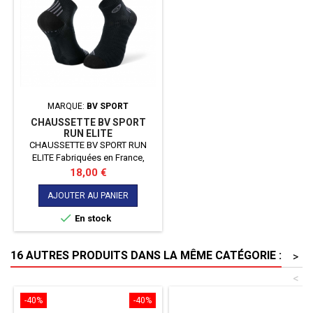
MARQUE:
BV SPORT
CHAUSSETTE BV SPORT
RUN ELITE
CHAUSSETTE BV SPORT RUN
ELITE Fabriquées en France,
les socquettes running noir-
Prix
18,00 €
gris RUN
ELITE sont techniques, confortables, résistantes et renforcées.
AJOUTER AU PANIER
Ces chaussettes mi-basses sont

En stock
spécifiquement conçues et
adaptées pour la pratique du
running sur toutes distances.
16 AUTRES PRODUITS DANS LA MÊME CATÉGORIE :
>
<
-40%
-40%