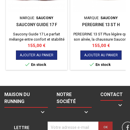
MARQUE:
SAUCONY
MARQUE:
SAUCONY
SAUCONY GUIDE 17 F
PEREGRINE 13 ST H
Saucony Guide 17 Le parfait
PEREGRINE 13 ST Plus légère que
mélange entre confort et stabilité
son aînée, la chaussure Saucony
pour le coureur pronateur
Peregrine 13 ST pour homme
Prix
Prix
155,00 €
155,00 €
apporte un maximum de
dynamisme à vos sessions de
AJOUTER AU PANIER
AJOUTER AU PANIER
trail. Conçue pour gagner en


En stock
En stock
vitesse, elle vous promet de
nouvelles sensations lors de vos
exploits sur les sentiers meubles.
MAISON DU
NOTRE
CONTACT
RUNNING
SOCIÉTÉ



LETTRE