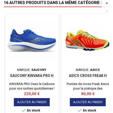
16 AUTRES PRODUITS DANS LA MÊME CATÉGORIE :
>
matériau Natex, une fibre 100 %...
<
MARQUE:
SAUCONY
MARQUE:
ASICS
SAUCONY KINVARA PRO H
ASICS CROSS FREAK H
KINVARA PRO Osez le Carbone
Pointes de cross Freak Asics
pour vos sorties quotidiennes !
pour la pratique des
compétitions de Cross. Maintien
Prix
Prix
220,00 €
80,00 €
médio-pied pour une bonne
stabilité. Bon amorti et bonne
AJOUTER AU PANIER
AJOUTER AU PANIER
résistance sur le terrain.


En stock
En stock