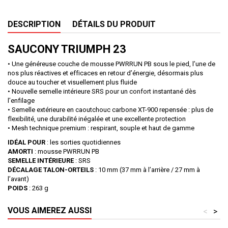
DESCRIPTION
DÉTAILS DU PRODUIT
SAUCONY TRIUMPH 23
• Une généreuse couche de mousse PWRRUN PB sous le pied, l’une de
nos plus réactives et efficaces en retour d’énergie, désormais plus
douce au toucher et visuellement plus fluide
• Nouvelle semelle intérieure SRS pour un confort instantané dès
l’enfilage
• Semelle extérieure en caoutchouc carbone XT-900 repensée : plus de
flexibilité, une durabilité inégalée et une excellente protection
• Mesh technique premium : respirant, souple et haut de gamme
IDÉAL POUR
: les sorties quotidiennes
AMORTI
: mousse PWRRUN PB
SEMELLE INTÉRIEURE
: SRS
DÉCALAGE TALON-ORTEILS
: 10 mm (37 mm à l’arrière / 27 mm à
l’avant)
POIDS
: 263 g
VOUS AIMEREZ AUSSI
<
>