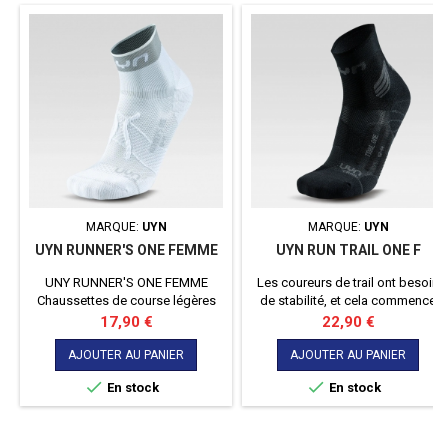
MARQUE:
UYN
MARQUE:
UYN
UYN RUNNER'S ONE FEMME
UYN RUN TRAIL ONE F
UNY RUNNER'S ONE FEMME
Les coureurs de trail ont besoin
Chaussettes de course légères
de stabilité, et cela commence
dotées de la technologie
par les pieds. Les chaussettes de
Prix
Prix
17,90 €
22,90 €
ZEROCUFF pour des
course Trail ONE d'UYN® ont été
performances maximales en
conçues dans cette optique. Leur
AJOUTER AU PANIER
AJOUTER AU PANIER
course à pied
structure, qui comprend une


En stock
En stock
compression sélective, soutient
et protège le pied, en particulier
la zone sensible du tendon
d'Achille et de la cheville. Le