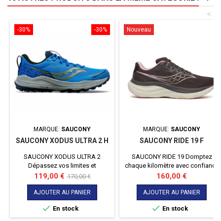
<
-30%
-30%
Nouveau
MARQUE:
SAUCONY
MARQUE:
SAUCONY
SAUCONY XODUS ULTRA 2 H
SAUCONY RIDE 19 F
SAUCONY XODUS ULTRA 2
SAUCONY RIDE 19 Domptez
Dépassez vos limites et
chaque kilomètre avec confiance
parcourez toujours plus de
et confort grâce à la nouvelle
Prix
Prix
Prix
119,00 €
160,00 €
170,00 €
distance !
Saucony Ride 19, la chaussure de
de
course polyvalente qui allie
AJOUTER AU PANIER
AJOUTER AU PANIER
base
performance, amorti de pointe et


En stock
En stock
un ajustement large pour une
expérience inégalée sur la route