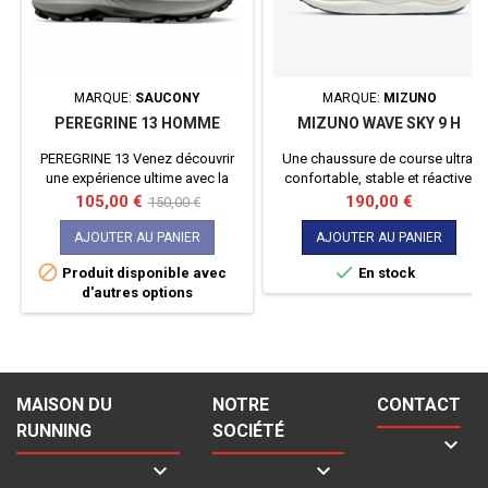
MARQUE:
SAUCONY
MARQUE:
MIZUNO
PEREGRINE 13 HOMME
MIZUNO WAVE SKY 9 H
PEREGRINE 13 Venez découvrir
Une chaussure de course ultra-
une expérience ultime avec la
confortable, stable et réactive,
nouvelle peregrine 13. Dotée de
conçue pour offrir une sensation
Prix
Prix
Prix
105,00 €
190,00 €
150,00 €
la mousse POWER RUN et d'une
de flottement grâce à un amorti
de
adhérence extrême, elle a tout ce
optimisé et une tige respirante.
AJOUTER AU PANIER
AJOUTER AU PANIER
base
qu'il vous faut pour aller loin et


Produit disponible avec
En stock
vite.
d'autres options
MAISON DU
NOTRE
CONTACT
RUNNING
SOCIÉTÉ


