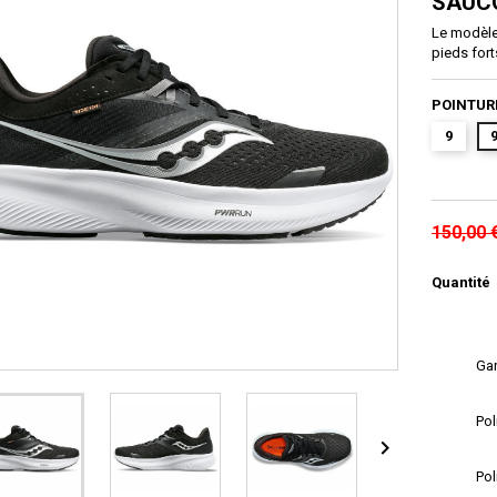
SAUC
Le modèle 
pieds fort
POINTUR
9
9
150,00 
Quantité
Gar
Pol

Pol