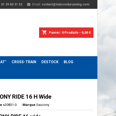
:
01 39 60 31 52
Email:
contact@maisondurunning.com
shopping_cart
Panier:
0
Produits - 0,00 €
AT°
CROSS-TRAIN
DESTOCK
BLOG
NY RIDE 16 H Wide
ce
s20831-0
Marque
Saucony