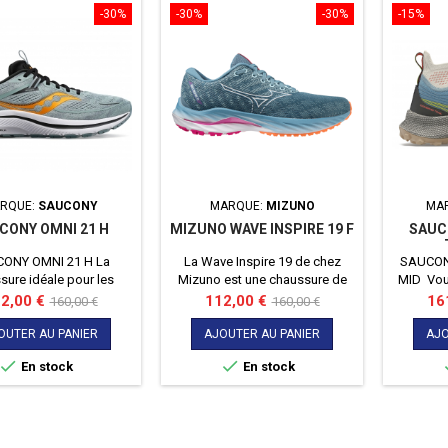
-30%
-30%
-30%
-15%
RQUE:
SAUCONY
MARQUE:
MIZUNO
MA
CONY OMNI 21 H
MIZUNO WAVE INSPIRE 19 F
SAUC
ONY OMNI 21 H La
La Wave Inspire 19 de chez
SAUCON
sure idéale pour les
Mizuno est une chaussure de
MID Vous
s pronateurs lourds !
course polyvalente pour
la reche
x
Prix
Prix
Prix
Pri
2,00 €
112,00 €
16
160,00 €
160,00 €
 sur vos OMNI 21 pour
coureur pronateur. La
qui sau
de
de
ourses quotidiennes.
chaussure à davantage
dans vos 
OUTER AU PANIER
AJOUTER AU PANIER
AJO
base
base
 d'un double amorti
d'amorti que sa précédente
dans votr


En stock
En stock
 elles assureront une
version et a reçu une nouvelle
voici l'En
e fermeté et donc un
forme de la célèbre Wave Plate.
pour la 
 optimal sur l'intérieur
adhé
ds pour les coureurs
urs tout en proposant