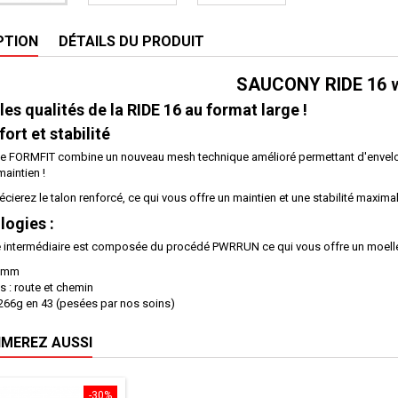
PTION
DÉTAILS DU PRODUIT
SAUCONY
RIDE
16 
les qualités de la RIDE 16 au format large !
fort et stabilité
 FORMFIT combine un nouveau mesh technique amélioré permettant d'enveloppe
maintien !
cierez le talon renforcé, ce qui vous offre un maintien et une stabilité maximale
ogies :
 intermédiaire est composée du procédé PWRRUN ce qui vous offre un moelle
 8mm
s : route et chemin
 266g en 43 (pesées par nos soins)
IMEREZ AUSSI
-30%