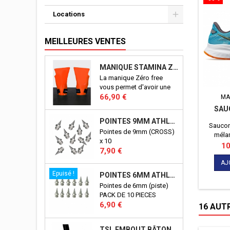
Locations
MEILLEURES VENTES
MANIQUE STAMINA ZERO FREE
La manique Zéro free
vous permet d'avoir une
Prix
excellente prise en mains
66,90 €
MA
sur tout types de
SAU
supports: les barres,
POINTES 9MM ATHLÉTISME
anneaux etc...
Saucon
Pointes de 9mm (CROSS)
mélan
x 10
stabi
Pri
10
Prix
7,90 €
AJ
Epuisé !
POINTES 6MM ATHLÉTISME
Pointes de 6mm (piste)
PACK DE 10 PIECES
Prix
6,90 €
16 AUT
TSL EMBOUT BÂTON TSL