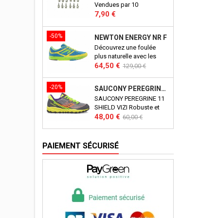
Vendues par 10
un amort
Prix
7,90 €
le re
-50%
NEWTON ENERGY NR F
Découvrez une foulée
plus naturelle avec les
Prix
Prix
newton energy.
64,50 €
129,00 €
de
base
-20%
SAUCONY PEREGRINE 11 SHIELD VIZI J
SAUCONY PEREGRINE 11
SHIELD VIZI Robuste et
Prix
Prix
polyvalente, la Peregrine
48,00 €
60,00 €
Shield 11 de Saucony est
de
une basket polyvalente.
base
Imperméable, elle saura
PAIEMENT SÉCURISÉ
accompagner votre enfant
dans tous ses périples !