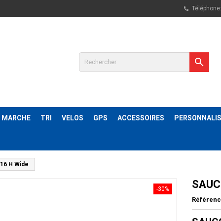
Téléphone

& MARCHE
TRI
VELOS
GPS
ACCESSOIRES
PERSONNALIS
16 H Wide
SAUCO
-30%
Référen