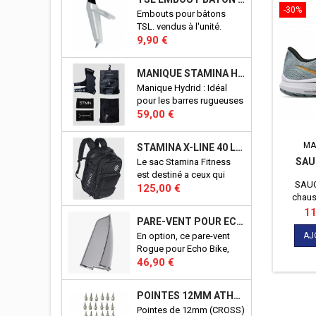
-30%
Embouts pour bâtons
TSL. vendus à l'unité.
Prix
9,90 €
MANIQUE STAMINA HYBRID
Manique Hydrid : Idéal
pour les barres rugueuses
Prix
et lisses. Adhérence
59,00 €
fantastique sans
magnésie. Maintient des
MA
STAMINA X-LINE 40 LITRES
performances élevées sur
SAU
Le sac Stamina Fitness
les barres sales ou
est destiné a ceux qui
mouillées. Excellents
SAUC
Prix
veulent un sac qui permet
125,00 €
aussi pour les anneaux.
chaus
de ranger, d'organiser
Conçu en Italie.
coureur
Pri
11
tous les accessoires pour
PARE-VENT POUR ECHO BIKE ROGUE (ECHO BIKE WIND GUARD V3)
Comptez
la pratique du CrossFit©.
vos c
AJ
En option, ce pare-vent
D'une conceptions
Dotées
Rogue pour Echo Bike,
robuste, il vous
PWRRUN,
Prix
vous protègera du vent
46,90 €
accompagnera pendant
grand
crées par les pale de votre
de nombreuses années à
maintien
Echo Bike. Port en sus.
l'entrainement, comme en
POINTES 12MM ATHLÉTISME
du pie
Produit officiel Rogue.
compétition. Aucun détail,
Pointes de 12mm (CROSS)
pronate
n'a été laissé au hasard !