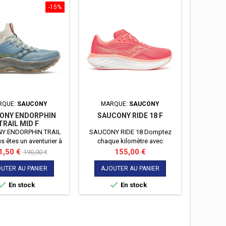
-15%
-30%
RQUE:
SAUCONY
MARQUE:
SAUCONY
MA
ONY ENDORPHIN
SAUCONY RIDE 18 F
BROO
TRAIL MID F
Y ENDORPHIN TRAIL
SAUCONY RIDE 18 Domptez
BROOKS 
 êtes un aventurier à
chaque kilomètre avec
toute lé
rche d'une chaussure
confiance et confort grâce à la
x
Prix
Prix
Prix
1,50 €
155,00 €
105
190,00 €
ra vous accompagner
nouvelle Saucony Ride 18, la
de
terrains accidentés et
chaussure de course
UTER AU PANIER
AJOUTER AU PANIER
AJO
base
e performance ? Alors
polyvalente qui allie


En stock
En stock
dorphin trail mid, taillée
performance, amorti de pointe
performance avec une
et un ajustement large pour une
rence optimale !
expérience inégalée sur la route