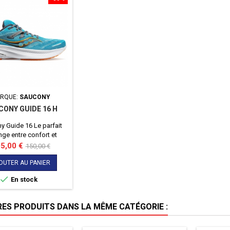
RQUE:
SAUCONY
CONY GUIDE 16 H
y Guide 16 Le parfait
ge entre confort et
lité pour le coureur
x
Prix
5,00 €
150,00 €
pronateur
de
OUTER AU PANIER
base

En stock
RES PRODUITS DANS LA MÊME CATÉGORIE :