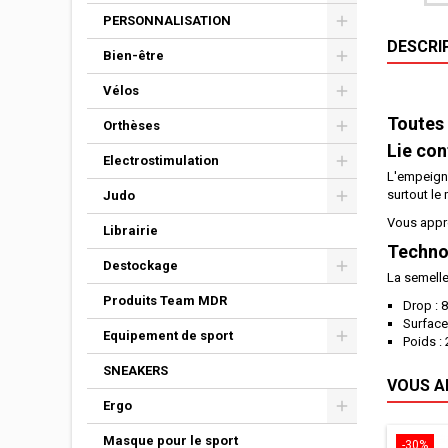
PERSONNALISATION
DESCRI
Bien-être
Vélos
Toutes 
Orthèses
Lie con
Electrostimulation
L'empeigne
surtout le 
Judo
Vous appré
Librairie
Technol
Destockage
La semelle
Produits Team MDR
Drop :
Surface
Equipement de sport
Poids :
SNEAKERS
VOUS A
Ergo
Masque pour le sport
-30%