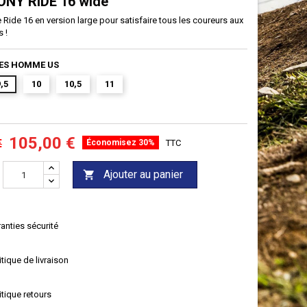
ONY
RIDE
16 wide
Ride 16 en version large pour satisfaire tous les coureurs aux
s !
ES HOMME US
,5
10
10,5
11
105,00 €
€
Économisez 30%
TTC
Ajouter au panier

anties sécurité
itique de livraison
itique retours