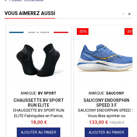
VOUS AIMEREZ AUSSI
<
>
-30%
-30%
MARQUE:
BV SPORT
MARQUE:
SAUCONY
CHAUSSETTE BV SPORT
SAUCONY ENDORPHIN
RUN ELITE
SPEED 3 F
CHAUSSETTE BV SPORT RUN
SAUCONY ENDORPHIN SPEED 3
ELITE Fabriquées en France,
Vous êtes sprinter ou
les socquettes running noir-
marathonien ? Alors voici la
Prix
Prix
Prix
18,00 €
133,00 €
190,00 €
gris RUN
ENDORPHIN SPEED 3 qui saura
de
ELITE sont techniques, confortables, résistantes et renforcées.
vous accompagner aussi bien
AJOUTER AU PANIER
AJOUTER AU PANIER