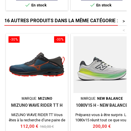
base
Ces chaussettes mi-basses sont
dans vos entraînements qu'en


En stock
En stock
spécifiquement conçues et
compétition !
adaptées pour la pratique du
running sur toutes distances.
16 AUTRES PRODUITS DANS LA MÊME CATÉGORIE :
>
<
-30%
-30%
MARQUE:
MIZUNO
MARQUE:
NEW BALANCE
MIZUNO WAVE RIDER TT H
1080V15 H - NEW BALANCE
MIZUNO WAVE RIDER TT Vous
Préparez-vous à être surpris La
êtes à la recherche d'une paire de
1080v15 réunit tout ce que vous
chaussure qui puisse vous suivre
attendez d’une chaussure de
Prix
Prix
Prix
112,00 €
200,00 €
160,00 €
partout ? Alors la MIZUNO WAVE
running, enrichie d’une toute