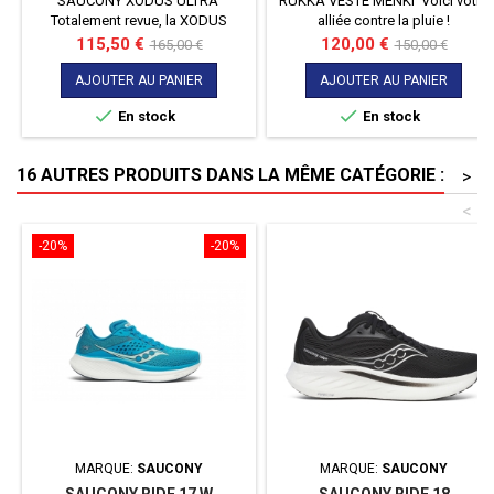
SAUCONY XODUS ULTRA
RUKKA VESTE MENKI Voici votre
Totalement revue, la XODUS
alliée contre la pluie !
ULTRA saura vous accompagner
Imperméabilité et étanchéité voici
Prix
Prix
Prix
Prix
115,50 €
120,00 €
165,00 €
150,00 €
toute en sécurité sur vos
ce qui caractérise cette veste !
de
de
sessions de trail !
AJOUTER AU PANIER
AJOUTER AU PANIER
base
base


En stock
En stock
16 AUTRES PRODUITS DANS LA MÊME CATÉGORIE :
>
<
-20%
-20%
MARQUE:
SAUCONY
MARQUE:
SAUCONY