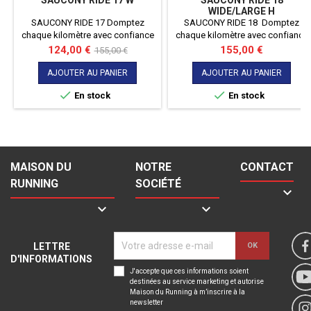
SAUCONY RIDE 17 W
SAUCONY RIDE 18
WIDE/LARGE H
SAUCONY RIDE 17 Domptez
SAUCONY RIDE 18 Domptez
chaque kilomètre avec confiance
chaque kilomètre avec confiance
et confort grâce à la nouvelle
et confort grâce à la nouvelle
Prix
Prix
Prix
124,00 €
155,00 €
155,00 €
Saucony Ride 17, la chaussure de
Saucony Ride 18, la chaussure de
de
course polyvalente qui allie
course polyvalente qui allie
AJOUTER AU PANIER
AJOUTER AU PANIER
base
performance, amorti de pointe et
performance, amorti de pointe et


En stock
En stock
un ajustement large pour une
un ajustement large pour une
expérience inégalée sur la route
expérience inégalée sur la route
MAISON DU
NOTRE
CONTACT
RUNNING
SOCIÉTÉ



LETTRE
D'INFORMATIONS
J'accepte que ces informations soient
destinées au service marketing et autorise
Maison du Running à m’inscrire à la
newsletter