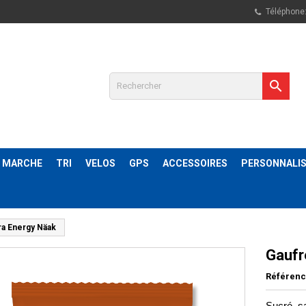
Téléphone

& MARCHE
TRI
VELOS
GPS
ACCESSOIRES
PERSONNALIS
ra Energy Näak
Gaufr
Référen