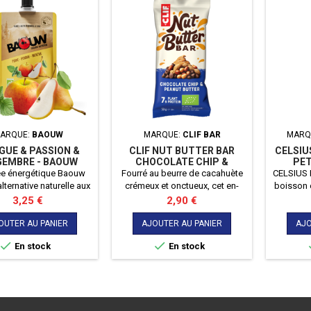
ARQUE:
BAOUW
MARQUE:
CLIF BAR
MARQ
UE & PASSION &
CLIF NUT BUTTER BAR
CELSIU
GEMBRE - BAOUW
CHOCOLATE CHIP &
PET
UREE ENERGY
PEANUT BUTTER
ée énergétique Baouw
Fourré au beurre de cacahuète
CELSIUS 
lternative naturelle aux
crémeux et onctueux, cet en-
boisson 
ts ultra transformés.
cas a un goût irrésistible qui
tropicale
Prix
Prix
3,25 €
2,90 €
rée bio poire pomme
vous fera perdre la tête.
pour fa
avec une pointe d'huile
Confectionné avec un mélange
avec u
OUTER AU PANIER
AJOUTER AU PANIER
AJO
vierge extra idéale pour
équilibré d’ingrédients


En stock
En stock
ort digestif parfait.
savoureux, dont 7 g de
édients naturels, bio et
protéines. Certifiée biologique
cres ajoutés (juste le
7 g de protéines végétales
e naturel du fruit)
ntrôler ta glycémie et
éviter les coups de...