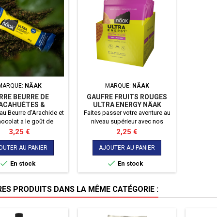
MARQUE:
NÄAK
MARQUE:
NÄAK
RRE BEURRE DE
GAUFRE FRUITS ROUGES
ACAHUÈTES &
ULTRA ENERGY NÄAK
OCOLAT NÄAK
au Beurre d'Arachide et
Faites passer votre aventure au
ocolat a le goût de
niveau supérieur avec nos
 mais est bonne pour
délicieuses gaufres Ultra
Prix
Prix
3,25 €
2,25 €
! Cette délicieuse barre
Energy™. Les premières gaufres
gétique fournit les
à base de plantes sans huile de
OUTER AU PANIER
AJOUTER AU PANIER
nutritifs nécessaires à
palme et sans OGM.


En stock
En stock
vité prolongée, que ce
endant votre activité
te ou comme collation
RES PRODUITS DANS LA MÊME CATÉGORIE :
protéinée