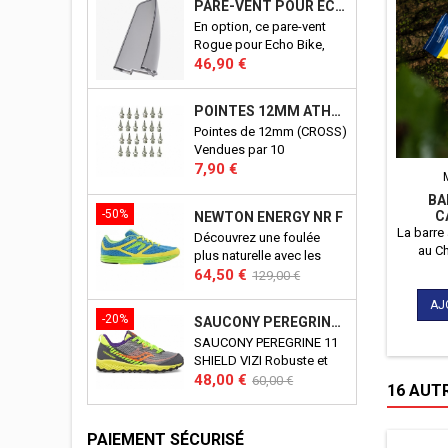
PARE-VENT POUR ECHO BIKE ROGUE (ECHO BIKE WIND GUARD V3)
la pratique du CrossFit©.
En option, ce pare-vent
D'une conceptions
Rogue pour Echo Bike,
robuste, il vous
Prix
vous protègera du vent
46,90 €
accompagnera pendant
crées par les pale de votre
de nombreuses années à
Echo Bike. Port en sus.
l'entrainement, comme en
POINTES 12MM ATHLÉTISME
Produit officiel Rogue.
compétition. Aucun détail,
Pointes de 12mm (CROSS)
n'a été laissé au hasard !
Vendues par 10
Prix
7,90 €
BA
-50%
C
NEWTON ENERGY NR F
CH
La barre 
Découvrez une foulée
au Ch
plus naturelle avec les
bonbons
Prix
Prix
newton energy.
64,50 €
129,00 €
la santé 
de
éner
AJ
base
-20%
SAUCONY PEREGRINE 11 SHIELD VIZI J
éléments 
une acti
SAUCONY PEREGRINE 11
soit p
SHIELD VIZI Robuste et
favori
Prix
Prix
polyvalente, la Peregrine
48,00 €
60,00 €
16 AUT
Shield 11 de Saucony est
de
une basket polyvalente.
base
Imperméable, elle saura
PAIEMENT SÉCURISÉ