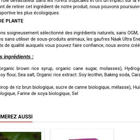
 rôle dévastateur dans les forêts tropicales et ont un impact sur la 
nt de retirer cet ingrédient de notre produit, nous pouvons poursuivre
 sportive les plus écologiques.
DE PLANTE
s soigneusement sélectionné des ingrédients naturels, sans OGM, qui 
s sans utiliser de sous-produits animaux, les gaufres Näak Ultra Ener
ts de qualité auxquels vous pouvez faire confiance, nous avons créé 
s ingrédients :
organic brown rice syrup, organic cane sugar, molasses), Hydrogen
oy flour, Sea salt, Organic rice extract. Soy lecithin, Baking soda, Ca
irop de riz brun biologique, sucre de canne biologique, mélasse), Hui
ologique, Farine de soya biologique, Sel 
IMEREZ AUSSI