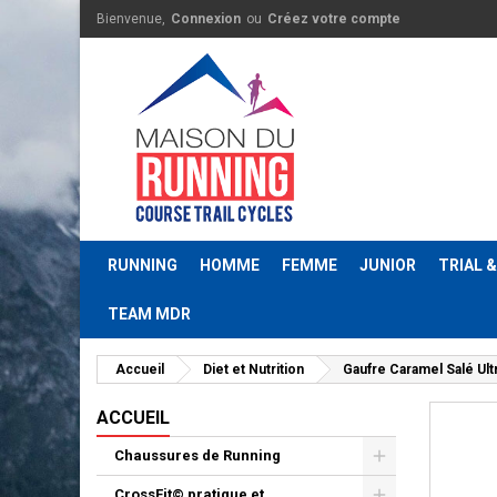
Bienvenue,
Connexion
ou
Créez votre compte
RUNNING
HOMME
FEMME
JUNIOR
TRIAL 
TEAM MDR
Accueil
Diet et Nutrition
Gaufre Caramel Salé Ult
ACCUEIL
Chaussures de Running
CrossFit© pratique et