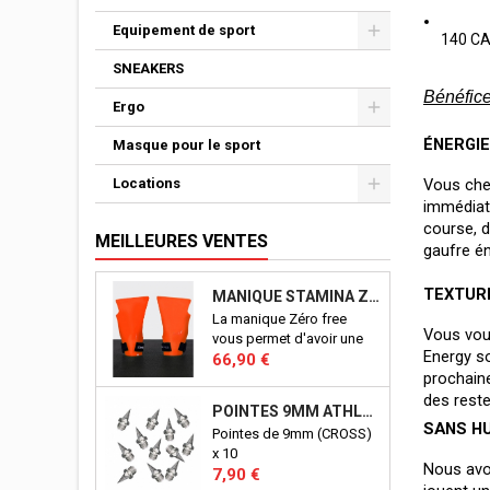
Equipement de sport
140 CA
SNEAKERS
Bénéfice
Ergo
ÉNERGI
Masque pour le sport
Locations
Vous cher
immédiat
course, d
MEILLEURES VENTES
gaufre én
TEXTUR
MANIQUE STAMINA ZERO FREE
La manique Zéro free
Vous voul
vous permet d'avoir une
Energy so
Prix
excellente prise en mains
66,90 €
prochaine
sur tout types de
supports: les barres,
des reste
POINTES 9MM ATHLÉTISME
anneaux etc...
SANS HU
Pointes de 9mm (CROSS)
x 10
Nous avon
Prix
7,90 €