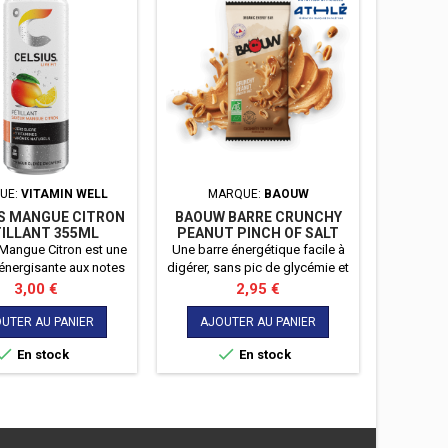
UE:
VITAMIN WELL
MARQUE:
BAOUW
M
S MANGUE CITRON
BAOUW BARRE CRUNCHY
GAUFRE
ILLANT 355ML
PEANUT PINCH OF SALT
ULTR
50G
Mangue Citron est une
Une barre énergétique facile à
Sirop d
énergisante aux notes
digérer, sans pic de glycémie et
moelle
s et acidulées, idéale
un maximum d'énergie !
sucr
Prix
Prix
3,00 €
2,95 €
ire le plein d'énergie
canad
ne touche exotique.
stroopw
UTER AU PANIER
AJOUTER AU PANIER
AJO
compos


En stock
En stock
gaufres
d’érable
énergie s
pendant vo
vos cour
de la jour