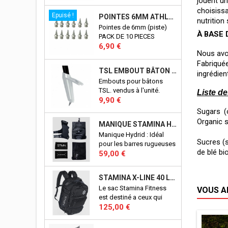
jouent un
choisissa
Epuisé !
POINTES 6MM ATHLÉTISME
nutrition
Pointes de 6mm (piste)
À BASE 
PACK DE 10 PIECES
Prix
6,90 €
Nous avon
Fabriquée
TSL EMBOUT BÂTON TSL
ingrédien
Embouts pour bâtons
TSL. vendus à l'unité.
Liste de
Prix
9,90 €
Sugars (
Organic s
MANIQUE STAMINA HYBRID
Manique Hydrid : Idéal
Sucres (s
pour les barres rugueuses
de blé bi
Prix
et lisses. Adhérence
59,00 €
fantastique sans
magnésie. Maintient des
STAMINA X-LINE 40 LITRES
performances élevées sur
Le sac Stamina Fitness
VOUS A
les barres sales ou
est destiné a ceux qui
mouillées. Excellents
Prix
veulent un sac qui permet
125,00 €
aussi pour les anneaux.
de ranger, d'organiser
Conçu en Italie.
tous les accessoires pour