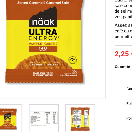
Sucré, sa
salé com
de sel m
vos papil
Assez sa
café ou d
permettre
2,25 
Quantité
Gar
Pol
Pol