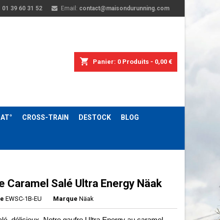
:
01 39 60 31 52
Email:
contact@maisondurunning.com
shopping_cart
Panier:
0
Produits - 0,00 €
AT°
CROSS-TRAIN
DESTOCK
BLOG
e Caramel Salé Ultra Energy Näak
ce
EWSC-1B-EU
Marque
Näak