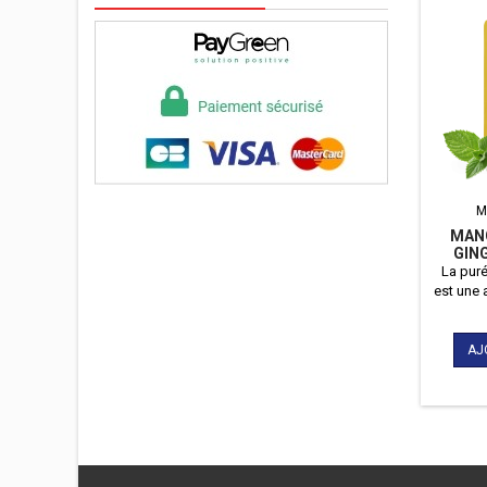
accompagner votre enfant
dans tous ses périples !
M
MANG
GIN
P
La pur
est une a
produi
Une pu
menthe, 
AJ
d'olive 
un conf
Des ingr
sans su
sucr
pour co
ainsi 