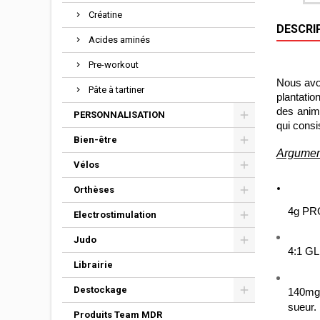
Créatine
DESCRI
Acides aminés
Pre-workout
Nous avon
Pâte à tartiner
plantatio
des anima
PERSONNALISATION
qui consi
Bien-être
Argument
Vélos
Orthèses
4g PR
Electrostimulation
Judo
4:1 G
Librairie
Destockage
140mg 
sueur.
Produits Team MDR