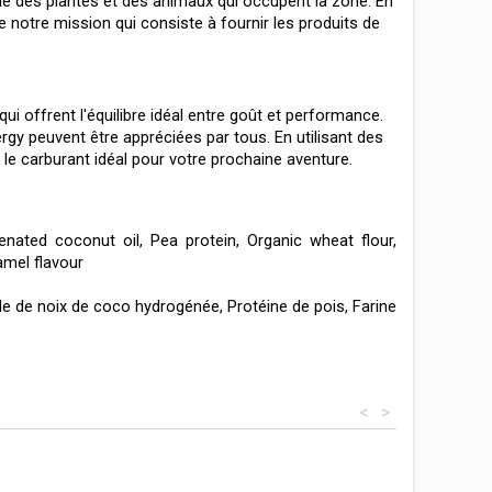
vie des plantes et des animaux qui occupent la zone. En 
 notre mission qui consiste à fournir les produits de 
offrent l'équilibre idéal entre goût et performance. 
gy peuvent être appréciées par tous. En utilisant des 
le carburant idéal pour votre prochaine aventure.
ated coconut oil, Pea protein, Organic wheat flour, 
ramel flavour
le de noix de coco hydrogénée, Protéine de pois, Farine 
<
>