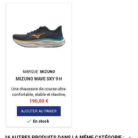
MARQUE:
MIZUNO
MIZUNO WAVE SKY 9 H
Une chaussure de course ultra-
confortable, stable et réactive,
conçue pour offrir une sensation
Prix
190,00 €
de flottement grâce à un amorti
optimisé et une tige respirante.
AJOUTER AU PANIER

En stock
16 AUTRES PRODUITS DANS LA MÊME CATÉGORIE :