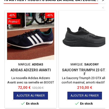
>
<
-40%
-40%
Promo !
MARQUE:
ADIDAS
MARQUE:
SAUCONY
ADIDAS ADIZERO AVANTI
SAUCONY TRIUMPH 23 GTX
F
La nouvelle Adidas Adizero
La Saucony Triumph 23 GTX allie
Avanti avec sa semelle en BOOST
confort maximal, amorti réactif et
est une pointe d'athlétisme pour
protection imperméable grâce au
Prix
Prix
Prix
72,00 €
210,00 €
120,00 €
les courses de demi-fond du
GORE-TEX Invisible Fit, pour
de
800m jusqu'au 5000m mais aussi
courir longtemps et par tous les
AJOUTER AU PANIER
AJOUTER AU PANIER
base
pour le steeple. Poids : 137g
temps.


En stock
En stock