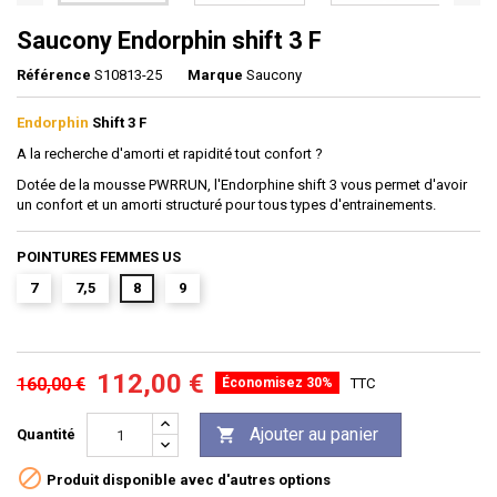
Saucony Endorphin shift 3 F
Référence
S10813-25
Marque
Saucony
Endorphin
Shift 3 F
A la recherche d'amorti et rapidité tout confort ?
Dotée de la mousse PWRRUN, l'Endorphine shift 3 vous permet d'avoir
un confort et un amorti structuré pour tous types d'entrainements.
POINTURES FEMMES US
7
7,5
8
9
112,00 €
160,00 €
Économisez 30%
TTC
Ajouter au panier

Quantité

Produit disponible avec d'autres options