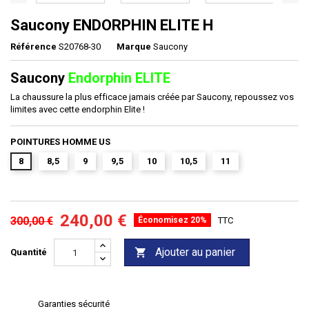
Saucony ENDORPHIN ELITE H
Référence
S20768-30
Marque
Saucony
Saucony
Endorphin ELITE
La chaussure la plus efficace jamais créée par Saucony, repoussez vos
limites avec cette endorphin Elite !
POINTURES HOMME US
8
8,5
9
9,5
10
10,5
11
240,00 €
300,00 €
Économisez 20%
TTC
Ajouter au panier

Quantité
Garanties sécurité