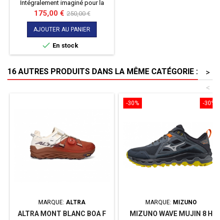
Intégralement imaginé pour la
performance, l'ENDORPHIN PRO 3
Prix
Prix
175,00 €
250,00 €
donnera un nouvel élan à votre
de
course ! Vous êtes un sprinter ou
AJOUTER AU PANIER
base
un athlète en quête de vitesse ?

En stock
Alors cette paire de running avec
sa plaque en fibre de carbone
saura vous accompagner dans
16 AUTRES PRODUITS DANS LA MÊME CATÉGORIE :
>
vos sorties loisirs ou
compétitives.
<
-30%
-30%
MARQUE:
ALTRA
MARQUE:
MIZUNO
ALTRA MONT BLANC BOA F
MIZUNO WAVE MUJIN 8 H