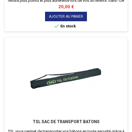
rendra plus pointu et plus adhérente lors de vos différents trails ! De
plus il est compatible avec les bâtons de marche nordique TSL Trail
Prix
20,00 €
et TSL Addict.
AJOUTER AU PANIER

En stock
TSL SAC DE TRANSPORT BATONS
TSL vous permet de transporter vos bâtons en toute securité grâce à