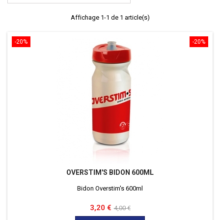
Affichage 1-1 de 1 article(s)
-20%
-20%
OVERSTIM'S BIDON 600ML
Bidon Overstim's 600ml
Prix
Prix
3,20 €
4,00 €