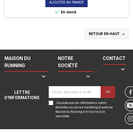
de
AJOUTER AU PANIER
base

En stock

RETOUR EN HAUT
MAISON DU
NOTRE
CONTACT
RUNNING
SOCIÉTÉ



LETTRE
D'INFORMATIONS
J'accepte que ces informations soient
destinées au service marketing et autorise
Maison du Running à m’inscrire à la
newsletter