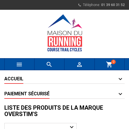
Téléphone:
01 39 60 31 52
0



shopping_cart
ACCUEIL
PAIEMENT SÉCURISÉ
LISTE DES PRODUITS DE LA MARQUE
OVERSTIM'S
