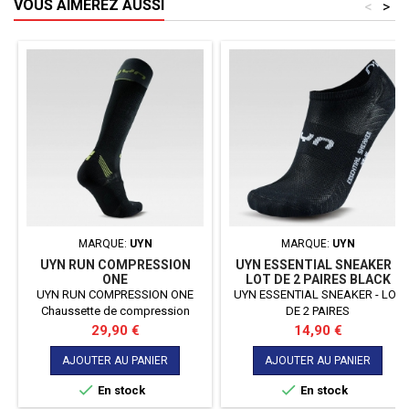
VOUS AIMEREZ AUSSI
<
>
MARQUE:
UYN
MARQUE:
UYN
UYN RUN COMPRESSION
UYN ESSENTIAL SNEAKER -
ONE
LOT DE 2 PAIRES BLACK
UYN RUN COMPRESSION ONE
UYN ESSENTIAL SNEAKER - LOT
Chaussette de compression
DE 2 PAIRES
haute, idéale par temps froid.
Prix
Prix
29,90 €
14,90 €
AJOUTER AU PANIER
AJOUTER AU PANIER


En stock
En stock