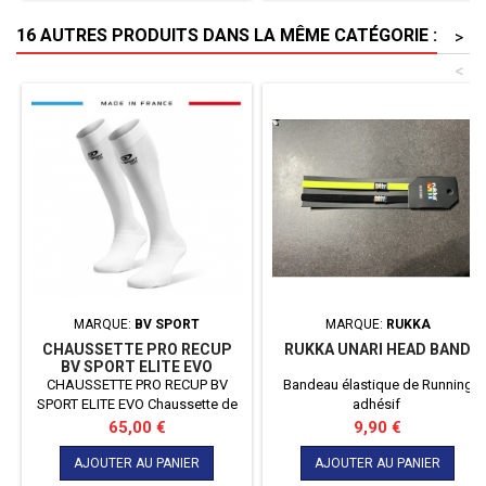
16 AUTRES PRODUITS DANS LA MÊME CATÉGORIE :
>
<
MARQUE:
BV SPORT
MARQUE:
RUKKA
CHAUSSETTE PRO RECUP
RUKKA UNARI HEAD BAND
BV SPORT ELITE EVO
CHAUSSETTE PRO RECUP BV
Bandeau élastique de Running
SPORT ELITE EVO Chaussette de
adhésif
récupération blanche, idéale
Prix
Prix
65,00 €
9,90 €
après le sport, elle élimine
efficacement les toxines dans les
AJOUTER AU PANIER
AJOUTER AU PANIER
mollets, l'effet jambes lourdes et